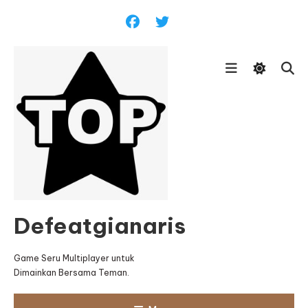
Skip
To
Content
Defeatgianaris
Game Seru Multiplayer untuk
Dimainkan Bersama Teman.