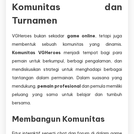
Komunitas dan
Turnamen
VGHeroes bukan sekadar
game online
, tetapi juga
membentuk sebuah komunitas yang dinamis.
Komunitas VGHeroes
menjadi tempat bagi para
pemain untuk berkumpul, berbagi pengalaman, dan
mendiskusikan strategi untuk menghadapi berbagai
tantangan dalam permainan. Dalam suasana yang
mendukung,
pemain profesional
dan pemula memiliki
peluang yang sama untuk belajar dan tumbuh
bersama.
Membangun Komunitas
Fitur interaktif seperti chat dan forum di dalam game