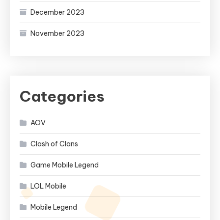
December 2023
November 2023
Categories
AOV
Clash of Clans
Game Mobile Legend
LOL Mobile
Mobile Legend