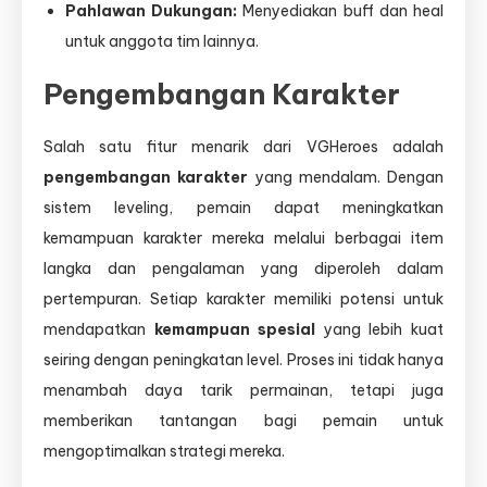
Pahlawan Dukungan:
Menyediakan buff dan heal
untuk anggota tim lainnya.
Pengembangan Karakter
Salah satu fitur menarik dari VGHeroes adalah
pengembangan karakter
yang mendalam. Dengan
sistem leveling, pemain dapat meningkatkan
kemampuan karakter mereka melalui berbagai item
langka dan pengalaman yang diperoleh dalam
pertempuran. Setiap karakter memiliki potensi untuk
mendapatkan
kemampuan spesial
yang lebih kuat
seiring dengan peningkatan level. Proses ini tidak hanya
menambah daya tarik permainan, tetapi juga
memberikan tantangan bagi pemain untuk
mengoptimalkan strategi mereka.