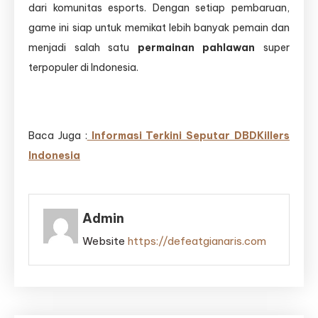
dari komunitas esports. Dengan setiap pembaruan,
game ini siap untuk memikat lebih banyak pemain dan
menjadi salah satu
permainan pahlawan
super
terpopuler di Indonesia.
Baca Juga :
Informasi Terkini Seputar DBDKillers
Indonesia
Admin
Website
https://defeatgianaris.com