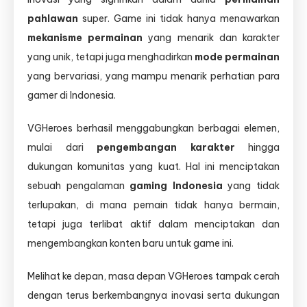
pahlawan
super. Game ini tidak hanya menawarkan
mekanisme permainan
yang menarik dan karakter
yang unik, tetapi juga menghadirkan
mode permainan
yang bervariasi, yang mampu menarik perhatian para
gamer di Indonesia.
VGHeroes berhasil menggabungkan berbagai elemen,
mulai dari
pengembangan karakter
hingga
dukungan komunitas yang kuat. Hal ini menciptakan
sebuah pengalaman
gaming Indonesia
yang tidak
terlupakan, di mana pemain tidak hanya bermain,
tetapi juga terlibat aktif dalam menciptakan dan
mengembangkan konten baru untuk game ini.
Melihat ke depan, masa depan VGHeroes tampak cerah
dengan terus berkembangnya inovasi serta dukungan