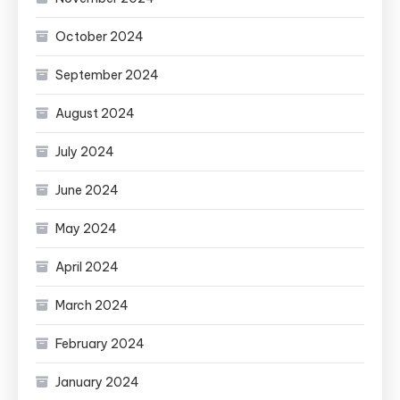
October 2024
September 2024
August 2024
July 2024
June 2024
May 2024
April 2024
March 2024
February 2024
January 2024