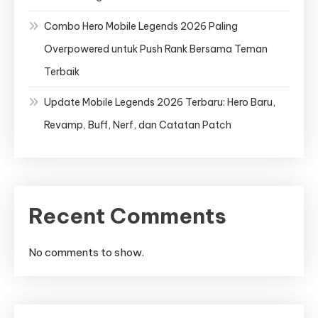
Combo Hero Mobile Legends 2026 Paling
Overpowered untuk Push Rank Bersama Teman
Terbaik
Update Mobile Legends 2026 Terbaru: Hero Baru,
Revamp, Buff, Nerf, dan Catatan Patch
Recent Comments
No comments to show.