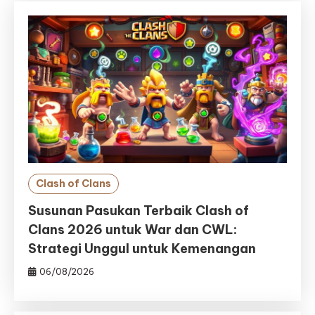
Clash of Clans
Susunan Pasukan Terbaik Clash of
Clans 2026 untuk War dan CWL:
Strategi Unggul untuk Kemenangan
06/08/2026