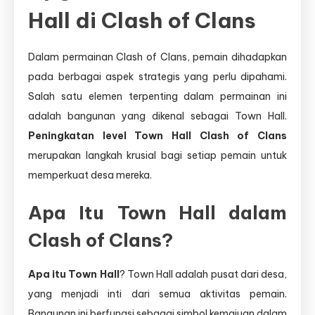
Hall di Clash of Clans
Dalam permainan Clash of Clans, pemain dihadapkan
pada berbagai aspek strategis yang perlu dipahami.
Salah satu elemen terpenting dalam permainan ini
adalah bangunan yang dikenal sebagai Town Hall.
Peningkatan level Town Hall Clash of Clans
merupakan langkah krusial bagi setiap pemain untuk
memperkuat desa mereka.
Apa Itu Town Hall dalam
Clash of Clans?
Apa itu Town Hall
? Town Hall adalah pusat dari desa,
yang menjadi inti dari semua aktivitas pemain.
Bangunan ini berfungsi sebagai simbol kemajuan dalam