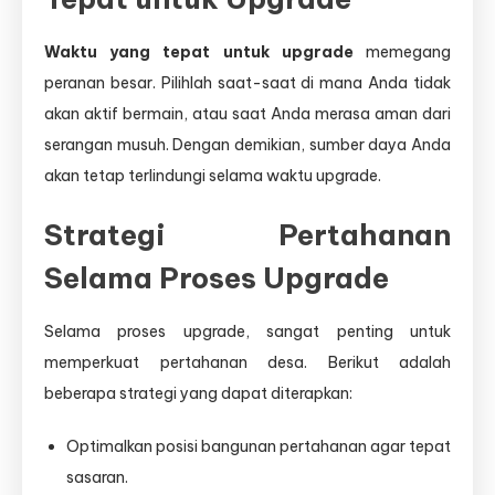
Waktu yang tepat untuk upgrade
memegang
peranan besar. Pilihlah saat-saat di mana Anda tidak
akan aktif bermain, atau saat Anda merasa aman dari
serangan musuh. Dengan demikian, sumber daya Anda
akan tetap terlindungi selama waktu upgrade.
Strategi Pertahanan
Selama Proses Upgrade
Selama proses upgrade, sangat penting untuk
memperkuat pertahanan desa. Berikut adalah
beberapa strategi yang dapat diterapkan:
Optimalkan posisi bangunan pertahanan agar tepat
sasaran.