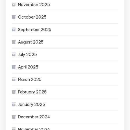
November 2025
October 2025
September 2025
August 2025
July 2025
April 2025
March 2025
February 2025
January 2025
December 2024
November 2024