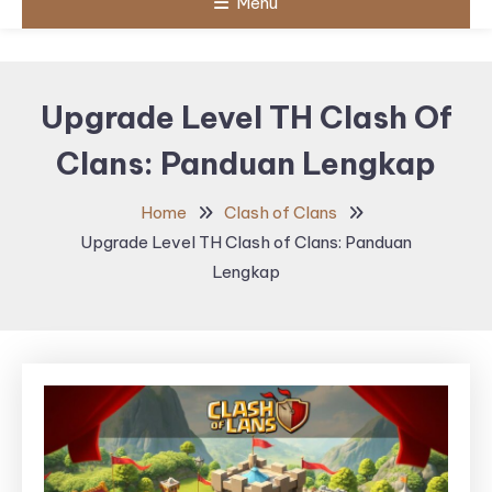
Menu
Upgrade Level TH Clash Of
Clans: Panduan Lengkap
Home
Clash of Clans
Upgrade Level TH Clash of Clans: Panduan
Lengkap