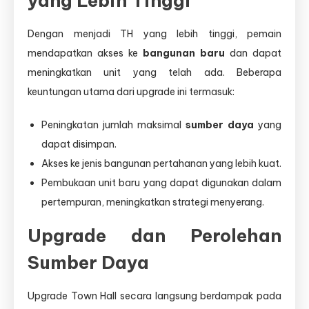
yang Lebih Tinggi
Dengan menjadi TH yang lebih tinggi, pemain
mendapatkan akses ke
bangunan baru
dan dapat
meningkatkan unit yang telah ada. Beberapa
keuntungan utama dari upgrade ini termasuk:
Peningkatan jumlah maksimal
sumber daya
yang
dapat disimpan.
Akses ke jenis bangunan pertahanan yang lebih kuat.
Pembukaan unit baru yang dapat digunakan dalam
pertempuran, meningkatkan strategi menyerang.
Upgrade dan Perolehan
Sumber Daya
Upgrade Town Hall secara langsung berdampak pada