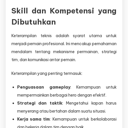
Skill dan Kompetensi yang
Dibutuhkan
Keterampilan teknis adalah syarat utama untuk
menjadi pemain profesional. Ini mencakup pemahaman
mendalam tentang mekanisme permainan, strategi
tim, dan komunikasi antar pemain.
Keterampilan yang penting termasuk:
Penguasaan gameplay
: Kemampuan untuk
mempermainkan berbagai hero dengan efektif.
Strategi dan taktik
: Mengetahui kapan harus
menyerang atau bertahan dalam suatu situasi.
Kerja sama tim
: Kemampuan untuk berkolaborasi
dan bekerja dalam tim dengan baik.