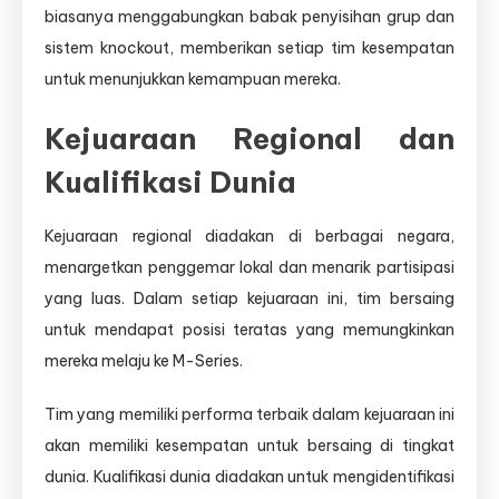
biasanya menggabungkan babak penyisihan grup dan
sistem knockout, memberikan setiap tim kesempatan
untuk menunjukkan kemampuan mereka.
Kejuaraan Regional dan
Kualifikasi Dunia
Kejuaraan regional diadakan di berbagai negara,
menargetkan penggemar lokal dan menarik partisipasi
yang luas. Dalam setiap kejuaraan ini, tim bersaing
untuk mendapat posisi teratas yang memungkinkan
mereka melaju ke M-Series.
Tim yang memiliki performa terbaik dalam kejuaraan ini
akan memiliki kesempatan untuk bersaing di tingkat
dunia. Kualifikasi dunia diadakan untuk mengidentifikasi