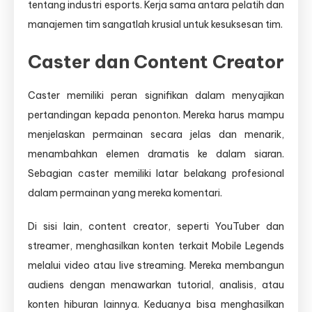
tentang industri esports. Kerja sama antara pelatih dan
manajemen tim sangatlah krusial untuk kesuksesan tim.
Caster dan Content Creator
Caster memiliki peran signifikan dalam menyajikan
pertandingan kepada penonton. Mereka harus mampu
menjelaskan permainan secara jelas dan menarik,
menambahkan elemen dramatis ke dalam siaran.
Sebagian caster memiliki latar belakang profesional
dalam permainan yang mereka komentari.
Di sisi lain, content creator, seperti YouTuber dan
streamer, menghasilkan konten terkait Mobile Legends
melalui video atau live streaming. Mereka membangun
audiens dengan menawarkan tutorial, analisis, atau
konten hiburan lainnya. Keduanya bisa menghasilkan