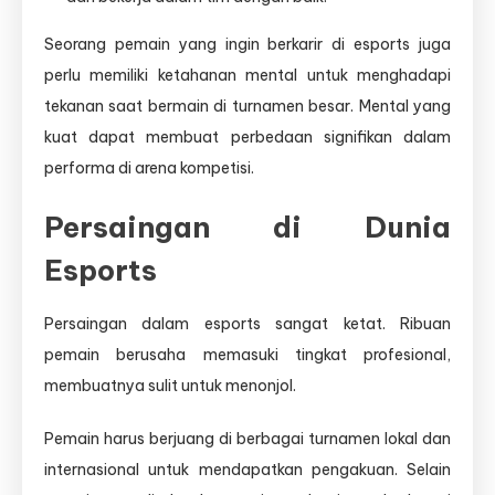
Seorang pemain yang ingin berkarir di esports juga
perlu memiliki ketahanan mental untuk menghadapi
tekanan saat bermain di turnamen besar. Mental yang
kuat dapat membuat perbedaan signifikan dalam
performa di arena kompetisi.
Persaingan di Dunia
Esports
Persaingan dalam esports sangat ketat. Ribuan
pemain berusaha memasuki tingkat profesional,
membuatnya sulit untuk menonjol.
Pemain harus berjuang di berbagai turnamen lokal dan
internasional untuk mendapatkan pengakuan. Selain