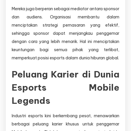
Mereka juga berperan sebagai mediator antara sponsor
dan audiens. Organisasi membantu dalam
menciptakan strategi pemasaran yang efektif,
sehingga sponsor dapat menjangkau penggemar
dengan cara yang lebih menarik. Hal ini menciptakan
keuntungan bagi semua pihak yang terlibat,
memperkuat posisi esports dalam dunia hiburan global.
Peluang Karier di Dunia
Esports Mobile
Legends
Industri esports kini berkembang pesat, menawarkan
berbagai peluang karier khusus untuk penggemar