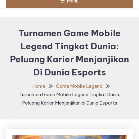
Menu
Turnamen Game Mobile
Legend Tingkat Dunia:
Peluang Karier Menjanjikan
Di Dunia Esports
Home
Game Mobile Legend
Turnamen Game Mobile Legend Tingkat Dunia:
Peluang Karier Menjanjikan di Dunia Esports