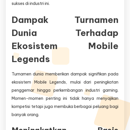
sukses di industri ini.
Dampak Turnamen
Dunia Terhadap
Ekosistem Mobile
Legends
Turnamen dunia memberikan dampak signifikan pada
ekosistem Mobile Legends, mulai dari peningkatan
penggemar hingga perkembangan industri gaming.
Momen-momen penting ini tidak hanya menyajikan
kompetisi tetapi juga membuka berbagai peluang bagi
banyak orang.