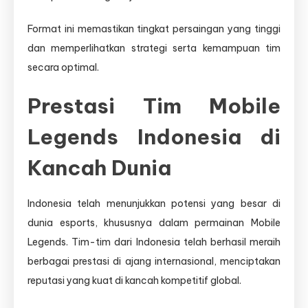
Format ini memastikan tingkat persaingan yang tinggi
dan memperlihatkan strategi serta kemampuan tim
secara optimal.
Prestasi Tim Mobile
Legends Indonesia di
Kancah Dunia
Indonesia telah menunjukkan potensi yang besar di
dunia esports, khususnya dalam permainan Mobile
Legends. Tim-tim dari Indonesia telah berhasil meraih
berbagai prestasi di ajang internasional, menciptakan
reputasi yang kuat di kancah kompetitif global.