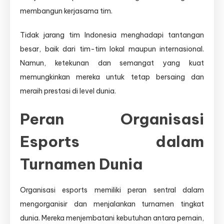
membangun kerjasama tim.
Tidak jarang tim Indonesia menghadapi tantangan
besar, baik dari tim-tim lokal maupun internasional.
Namun, ketekunan dan semangat yang kuat
memungkinkan mereka untuk tetap bersaing dan
meraih prestasi di level dunia.
Peran Organisasi
Esports dalam
Turnamen Dunia
Organisasi esports memiliki peran sentral dalam
mengorganisir dan menjalankan turnamen tingkat
dunia. Mereka menjembatani kebutuhan antara pemain,