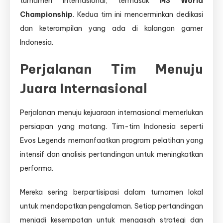
turnamen internasional, termasuk
M3 World
Championship
. Kedua tim ini mencerminkan dedikasi
dan keterampilan yang ada di kalangan gamer
Indonesia.
Perjalanan Tim Menuju
Juara Internasional
Perjalanan menuju kejuaraan internasional memerlukan
persiapan yang matang. Tim-tim Indonesia seperti
Evos Legends memanfaatkan program pelatihan yang
intensif dan analisis pertandingan untuk meningkatkan
performa.
Mereka sering berpartisipasi dalam turnamen lokal
untuk mendapatkan pengalaman. Setiap pertandingan
menjadi kesempatan untuk mengasah strategi dan