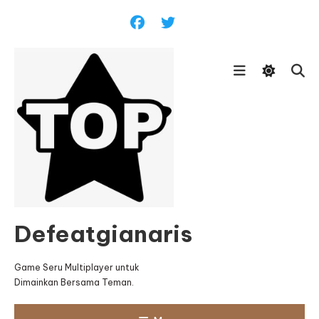
Skip
To
Content
Defeatgianaris
Game Seru Multiplayer untuk
Dimainkan Bersama Teman.