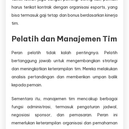
harus terikat kontrak dengan organisasi esports, yang
bisa termasuk gaji tetap dan bonus berdasarkan kinerja
tim.
Pelatih dan Manajemen Tim
Peran pelatih tidak kalah pentingnya. Pelatih
bertanggung jawab untuk mengembangkan strategi
dan meningkatkan keterampilan tim. Mereka melakukan
analisis pertandingan dan memberikan umpan balik
kepada pemain.
Sementara itu, manajemen tim mencakup berbagai
fungsi administrasi, termasuk pengaturan jadwal,
negosiasi sponsor, dan pemasaran. Peran ini
memerlukan keterampilan organisasi dan pemahaman