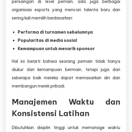
persaingan di level pemain, ada juga berbagai
organisasi esports yang mencari talenta baru dan
sering kali memilih berdasarkan:
Performa di turnamen sebelumnya
Popularitas di media sosial
Kemampuan untuk menarik sponsor
Hal ini berarti bahwa seorang pemain tidak hanya
diukur dari kemampuan bermain, tetapi juga dari
seberapa baik mereka dapat memasarkan diri dan
membangun merek pribadi.
Manajemen Waktu dan
Konsistensi Latihan
Dibutuhkan disiplin tinggi untuk memanage waktu