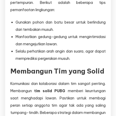
pertempuran. Berikut adalah beberapa tips
pemanfaatan lingkungan:
Gunakan pohon dan batu besar untuk berlindung
dari tembakan musuh.
Manfaatkan gedung-gedung untuk mengintimidasi
dan mengejutkan lawan.
Selalu perhatikan arah angin dan suara, agar dapat
memprediksi pergerakan musuh.
Membangun Tim yang Solid
Komunikasi dan kolaborasi dalam tim sangat penting.
Membangun
tim solid PUBG
memberi keuntungan
saat menghadapi lawan. Pastikan untuk membagi
peran setiap anggota tim agar tak ada yang saling
tumpang-tindih. Beberapa strategi dalam membangun