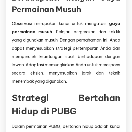
Permainan Musuh
Observasi merupakan kunci untuk mengatasi
gaya
permainan musuh
. Pelajari pergerakan dan taktik
yang digunakan musuh. Dengan pemahaman ini, Anda
dapat menyesuaikan strategi pertempuran Anda dan
memperoleh keuntungan saat berhadapan dengan
lawan. Adaptasi memungkinkan Anda untuk merespons
secara efisien, menyesuaikan jarak dan teknik
menembak yang digunakan.
Strategi Bertahan
Hidup di PUBG
Dalam permainan PUBG, bertahan hidup adalah kunci