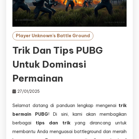
Player Unknown's Battle Ground
Trik Dan Tips PUBG
Untuk Dominasi
Permainan
27/01/2025
Selamat datang di panduan lengkap mengenai
trik
bermain PUBG
! Di sini, kami akan membagikan
berbagai
tips dan trik
yang dirancang untuk
membantu Anda menguasai battleground dan meraih