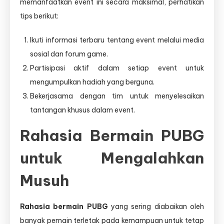
memanfaatkan event ini secara maksimal, perhatikan
tips berikut:
Ikuti informasi terbaru tentang event melalui media
sosial dan forum game.
Partisipasi aktif dalam setiap event untuk
mengumpulkan hadiah yang berguna.
Bekerjasama dengan tim untuk menyelesaikan
tantangan khusus dalam event.
Rahasia Bermain PUBG
untuk Mengalahkan
Musuh
Rahasia bermain PUBG
yang sering diabaikan oleh
banyak pemain terletak pada kemampuan untuk tetap