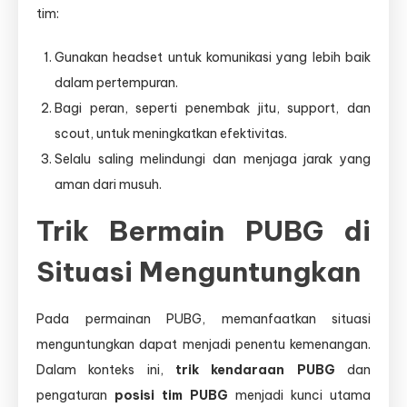
tim:
Gunakan headset untuk komunikasi yang lebih baik
dalam pertempuran.
Bagi peran, seperti penembak jitu, support, dan
scout, untuk meningkatkan efektivitas.
Selalu saling melindungi dan menjaga jarak yang
aman dari musuh.
Trik Bermain PUBG di
Situasi Menguntungkan
Pada permainan PUBG, memanfaatkan situasi
menguntungkan dapat menjadi penentu kemenangan.
Dalam konteks ini,
trik kendaraan PUBG
dan
pengaturan
posisi tim PUBG
menjadi kunci utama