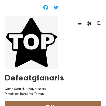
Skip
To
Content
Defeatgianaris
Game Seru Multiplayer untuk
Dimainkan Bersama Teman.