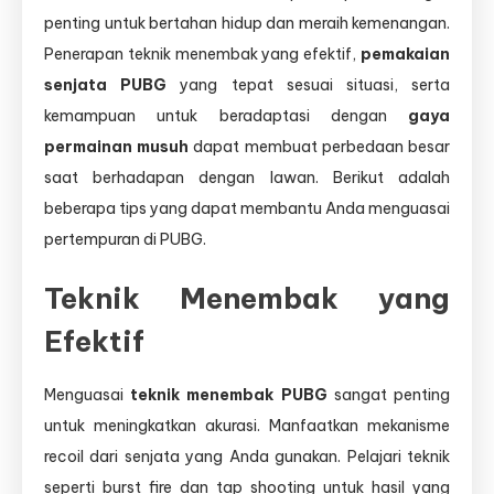
penting untuk bertahan hidup dan meraih kemenangan.
Penerapan teknik menembak yang efektif,
pemakaian
senjata PUBG
yang tepat sesuai situasi, serta
kemampuan untuk beradaptasi dengan
gaya
permainan musuh
dapat membuat perbedaan besar
saat berhadapan dengan lawan. Berikut adalah
beberapa tips yang dapat membantu Anda menguasai
pertempuran di PUBG.
Teknik Menembak yang
Efektif
Menguasai
teknik menembak PUBG
sangat penting
untuk meningkatkan akurasi. Manfaatkan mekanisme
recoil dari senjata yang Anda gunakan. Pelajari teknik
seperti burst fire dan tap shooting untuk hasil yang