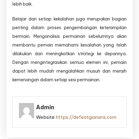
lebih baik.
Belajar dari setiap kekalahan juga merupakan bagian
penting dalam proses pengembangan keterampilan
bermain. Menganalisis permainan sebelumnya akan
membantu pemain memahami kesalahan yang telah
dilakukan dan meningkatkan strategi ke depannya.
Dengan mengintegrasikan semua elemen ini, pemain
dapat lebih mudah mengalahkan musuh dan meraih
kemenangan dalam setiap sesi permainan.
Admin
Website
https://defeatgianaris.com