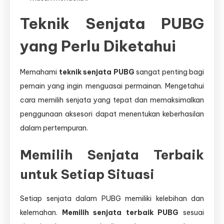
Teknik Senjata PUBG
yang Perlu Diketahui
Memahami
teknik senjata PUBG
sangat penting bagi
pemain yang ingin menguasai permainan. Mengetahui
cara memilih senjata yang tepat dan memaksimalkan
penggunaan aksesori dapat menentukan keberhasilan
dalam pertempuran.
Memilih Senjata Terbaik
untuk Setiap Situasi
Setiap senjata dalam PUBG memiliki kelebihan dan
kelemahan.
Memilih senjata terbaik PUBG
sesuai