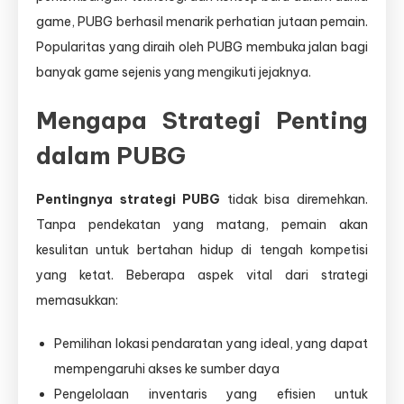
game, PUBG berhasil menarik perhatian jutaan pemain.
Popularitas yang diraih oleh PUBG membuka jalan bagi
banyak game sejenis yang mengikuti jejaknya.
Mengapa Strategi Penting
dalam PUBG
Pentingnya strategi PUBG
tidak bisa diremehkan.
Tanpa pendekatan yang matang, pemain akan
kesulitan untuk bertahan hidup di tengah kompetisi
yang ketat. Beberapa aspek vital dari strategi
memasukkan:
Pemilihan lokasi pendaratan yang ideal, yang dapat
mempengaruhi akses ke sumber daya
Pengelolaan inventaris yang efisien untuk