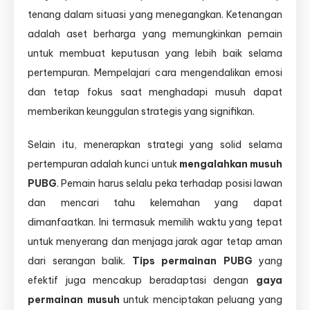
tenang dalam situasi yang menegangkan. Ketenangan
adalah aset berharga yang memungkinkan pemain
untuk membuat keputusan yang lebih baik selama
pertempuran. Mempelajari cara mengendalikan emosi
dan tetap fokus saat menghadapi musuh dapat
memberikan keunggulan strategis yang signifikan.
Selain itu, menerapkan strategi yang solid selama
pertempuran adalah kunci untuk
mengalahkan musuh
PUBG
. Pemain harus selalu peka terhadap posisi lawan
dan mencari tahu kelemahan yang dapat
dimanfaatkan. Ini termasuk memilih waktu yang tepat
untuk menyerang dan menjaga jarak agar tetap aman
dari serangan balik.
Tips permainan PUBG
yang
efektif juga mencakup beradaptasi dengan
gaya
permainan musuh
untuk menciptakan peluang yang