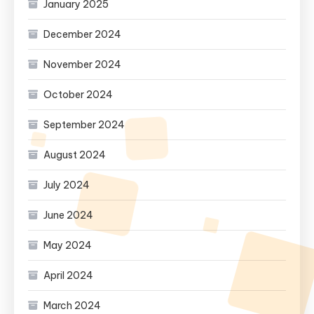
January 2025
December 2024
November 2024
October 2024
September 2024
August 2024
July 2024
June 2024
May 2024
April 2024
March 2024