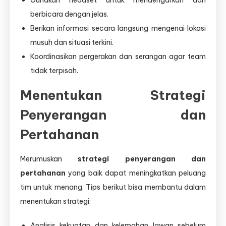
berbicara dengan jelas.
Berikan informasi secara langsung mengenai lokasi
musuh dan situasi terkini.
Koordinasikan pergerakan dan serangan agar team
tidak terpisah.
Menentukan Strategi
Penyerangan dan
Pertahanan
Merumuskan
strategi penyerangan dan
pertahanan
yang baik dapat meningkatkan peluang
tim untuk menang. Tips berikut bisa membantu dalam
menentukan strategi:
Analisis kekuatan dan kelemahan lawan sebelum