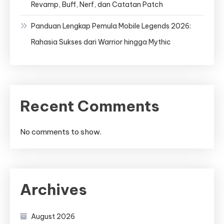
Revamp, Buff, Nerf, dan Catatan Patch
Panduan Lengkap Pemula Mobile Legends 2026:
Rahasia Sukses dari Warrior hingga Mythic
Recent Comments
No comments to show.
Archives
August 2026