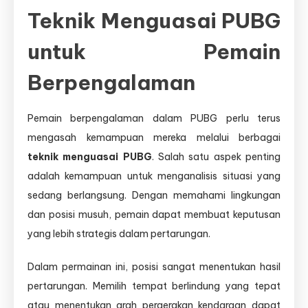
Teknik Menguasai PUBG
untuk Pemain
Berpengalaman
Pemain berpengalaman dalam PUBG perlu terus
mengasah kemampuan mereka melalui berbagai
teknik menguasai PUBG
. Salah satu aspek penting
adalah kemampuan untuk menganalisis situasi yang
sedang berlangsung. Dengan memahami lingkungan
dan posisi musuh, pemain dapat membuat keputusan
yang lebih strategis dalam pertarungan.
Dalam permainan ini, posisi sangat menentukan hasil
pertarungan. Memilih tempat berlindung yang tepat
atau menentukan arah pergerakan kendaraan dapat