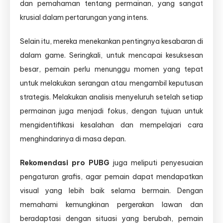
dan pemahaman tentang permainan, yang sangat
krusial dalam pertarungan yang intens.
Selain itu, mereka menekankan pentingnya kesabaran di
dalam game. Seringkali, untuk mencapai kesuksesan
besar, pemain perlu menunggu momen yang tepat
untuk melakukan serangan atau mengambil keputusan
strategis. Melakukan analisis menyeluruh setelah setiap
permainan juga menjadi fokus, dengan tujuan untuk
mengidentifikasi kesalahan dan mempelajari cara
menghindarinya di masa depan.
Rekomendasi pro PUBG
juga meliputi penyesuaian
pengaturan grafis, agar pemain dapat mendapatkan
visual yang lebih baik selama bermain. Dengan
memahami kemungkinan pergerakan lawan dan
beradaptasi dengan situasi yang berubah, pemain