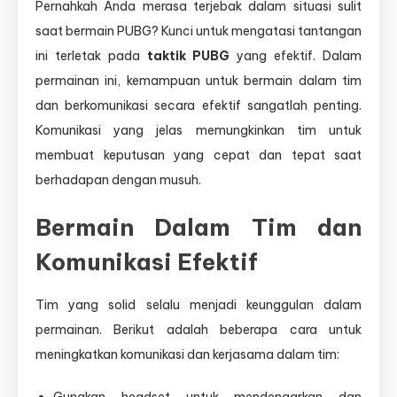
Pernahkah Anda merasa terjebak dalam situasi sulit
saat bermain PUBG? Kunci untuk mengatasi tantangan
ini terletak pada
taktik PUBG
yang efektif. Dalam
permainan ini, kemampuan untuk bermain dalam tim
dan berkomunikasi secara efektif sangatlah penting.
Komunikasi yang jelas memungkinkan tim untuk
membuat keputusan yang cepat dan tepat saat
berhadapan dengan musuh.
Bermain Dalam Tim dan
Komunikasi Efektif
Tim yang solid selalu menjadi keunggulan dalam
permainan. Berikut adalah beberapa cara untuk
meningkatkan komunikasi dan kerjasama dalam tim:
Gunakan headset untuk mendengarkan dan