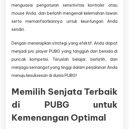
menguasai pengaturan sensitivitas kontroler atau
mouse Anda, dan berlatih mengenali kelemahan lawan
serta memanfaatkannya untuk keuntungan Anda
sendiri.
Dengan menerapkan strategi yang efektif, Anda dapat
menjadi pro player PUBG yang tangguh dan berada di
puncak kompetisi. Teruslah belajar, berlatih, dan
menjaga semangat yang tinggi dalam perjalanan Anda
menuju kesuksesan di dunia PUBG!
Memilih Senjata Terbaik
di PUBG untuk
Kemenangan Optimal