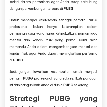
terkini dalam permainan agar Anda tetap terhubung
dengan perkembangan terbaru di
PUBG
.
Untuk mencapai kesuksesan sebagai pemain
PUBG
profesional, bukan hanya keterampilan dalam
permainan saja yang harus ditingkatkan, namun juga
mental dan kondisi fisik yang prima. Kami akan
memandu Anda dalam mengembangkan mental dan
kondisi fisik agar Anda dapat meningkatkan performa
di
PUBG
.
Jadi, jangan lewatkan kesempatan untuk menjadi
pemain
PUBG
profesional yang sukses. Ikuti panduan
ini dan bangun karir Anda di dunia
PUBG
sekarang!
Strategi PUBG yang