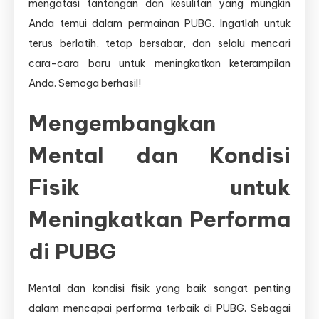
mengatasi tantangan dan kesulitan yang mungkin
Anda temui dalam permainan PUBG. Ingatlah untuk
terus berlatih, tetap bersabar, dan selalu mencari
cara-cara baru untuk meningkatkan keterampilan
Anda. Semoga berhasil!
Mengembangkan
Mental dan Kondisi
Fisik untuk
Meningkatkan Performa
di PUBG
Mental dan kondisi fisik yang baik sangat penting
dalam mencapai performa terbaik di PUBG. Sebagai