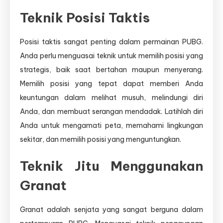
Teknik Posisi Taktis
Posisi taktis sangat penting dalam permainan PUBG.
Anda perlu menguasai teknik untuk memilih posisi yang
strategis, baik saat bertahan maupun menyerang.
Memilih posisi yang tepat dapat memberi Anda
keuntungan dalam melihat musuh, melindungi diri
Anda, dan membuat serangan mendadak. Latihlah diri
Anda untuk mengamati peta, memahami lingkungan
sekitar, dan memilih posisi yang menguntungkan.
Teknik Jitu Menggunakan
Granat
Granat adalah senjata yang sangat berguna dalam