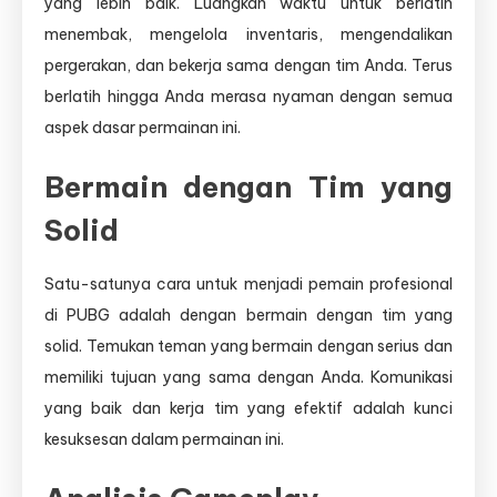
yang lebih baik. Luangkan waktu untuk berlatih
menembak, mengelola inventaris, mengendalikan
pergerakan, dan bekerja sama dengan tim Anda. Terus
berlatih hingga Anda merasa nyaman dengan semua
aspek dasar permainan ini.
Bermain dengan Tim yang
Solid
Satu-satunya cara untuk menjadi pemain profesional
di PUBG adalah dengan bermain dengan tim yang
solid. Temukan teman yang bermain dengan serius dan
memiliki tujuan yang sama dengan Anda. Komunikasi
yang baik dan kerja tim yang efektif adalah kunci
kesuksesan dalam permainan ini.