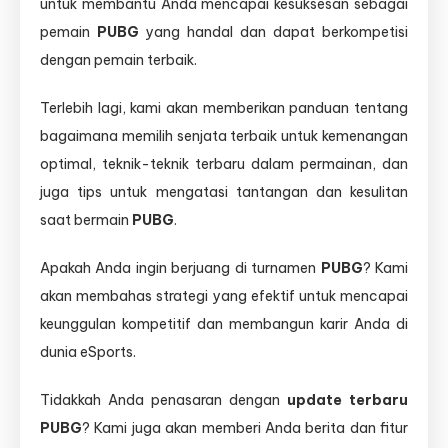
untuk membantu Anda mencapai kesuksesan sebagai
pemain
PUBG
yang handal dan dapat berkompetisi
dengan pemain terbaik.
Terlebih lagi, kami akan memberikan panduan tentang
bagaimana memilih senjata terbaik untuk kemenangan
optimal, teknik-teknik terbaru dalam permainan, dan
juga tips untuk mengatasi tantangan dan kesulitan
saat bermain
PUBG
.
Apakah Anda ingin berjuang di turnamen
PUBG
? Kami
akan membahas strategi yang efektif untuk mencapai
keunggulan kompetitif dan membangun karir Anda di
dunia eSports.
Tidakkah Anda penasaran dengan
update terbaru
PUBG
? Kami juga akan memberi Anda berita dan fitur