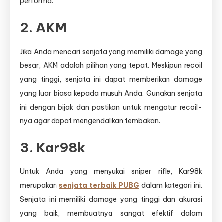
performa.
2. AKM
Jika Anda mencari senjata yang memiliki damage yang
besar, AKM adalah pilihan yang tepat. Meskipun recoil
yang tinggi, senjata ini dapat memberikan damage
yang luar biasa kepada musuh Anda. Gunakan senjata
ini dengan bijak dan pastikan untuk mengatur recoil-
nya agar dapat mengendalikan tembakan.
3. Kar98k
Untuk Anda yang menyukai sniper rifle, Kar98k
merupakan
senjata terbaik PUBG
dalam kategori ini.
Senjata ini memiliki damage yang tinggi dan akurasi
yang baik, membuatnya sangat efektif dalam