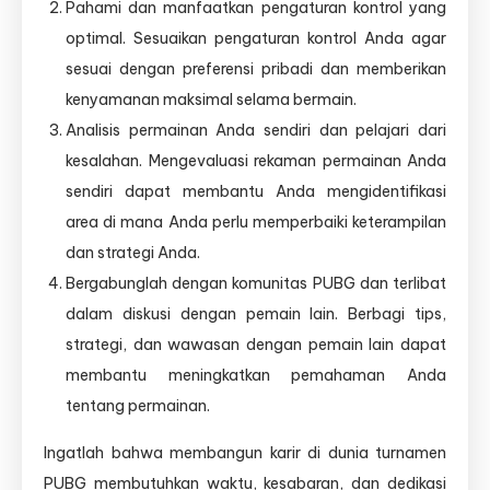
Pahami dan manfaatkan pengaturan kontrol yang
optimal. Sesuaikan pengaturan kontrol Anda agar
sesuai dengan preferensi pribadi dan memberikan
kenyamanan maksimal selama bermain.
Analisis permainan Anda sendiri dan pelajari dari
kesalahan. Mengevaluasi rekaman permainan Anda
sendiri dapat membantu Anda mengidentifikasi
area di mana Anda perlu memperbaiki keterampilan
dan strategi Anda.
Bergabunglah dengan komunitas PUBG dan terlibat
dalam diskusi dengan pemain lain. Berbagi tips,
strategi, dan wawasan dengan pemain lain dapat
membantu meningkatkan pemahaman Anda
tentang permainan.
Ingatlah bahwa membangun karir di dunia turnamen
PUBG membutuhkan waktu, kesabaran, dan dedikasi