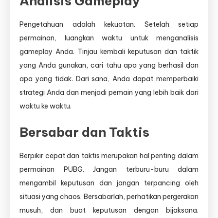
Analisis Gameplay
Pengetahuan adalah kekuatan. Setelah setiap
permainan, luangkan waktu untuk menganalisis
gameplay Anda. Tinjau kembali keputusan dan taktik
yang Anda gunakan, cari tahu apa yang berhasil dan
apa yang tidak. Dari sana, Anda dapat memperbaiki
strategi Anda dan menjadi pemain yang lebih baik dari
waktu ke waktu.
Bersabar dan Taktis
Berpikir cepat dan taktis merupakan hal penting dalam
permainan PUBG. Jangan terburu-buru dalam
mengambil keputusan dan jangan terpancing oleh
situasi yang chaos. Bersabarlah, perhatikan pergerakan
musuh, dan buat keputusan dengan bijaksana.