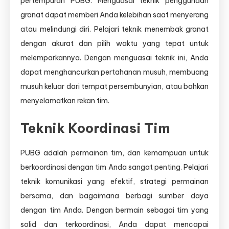
pertempuran PUBG. Menguasai teknik penggunaan
granat dapat memberi Anda kelebihan saat menyerang
atau melindungi diri. Pelajari teknik menembak granat
dengan akurat dan pilih waktu yang tepat untuk
melemparkannya. Dengan menguasai teknik ini, Anda
dapat menghancurkan pertahanan musuh, membuang
musuh keluar dari tempat persembunyian, atau bahkan
menyelamatkan rekan tim.
Teknik Koordinasi Tim
PUBG adalah permainan tim, dan kemampuan untuk
berkoordinasi dengan tim Anda sangat penting. Pelajari
teknik komunikasi yang efektif, strategi permainan
bersama, dan bagaimana berbagi sumber daya
dengan tim Anda. Dengan bermain sebagai tim yang
solid dan terkoordinasi, Anda dapat mencapai