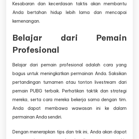
Kesabaran dan kecerdasan taktis akan membantu
Anda bertahan hidup lebih lama dan mencapai
kemenangan.
Belajar dari Pemain
Profesional
Belajar dari pemain profesional adalah cara yang
bagus untuk meningkatkan permainan Anda. Saksikan
pertandingan turnamen atau tonton livestream dari
pemain PUBG terbaik. Perhatikan taktik dan strategi
mereka, serta cara mereka bekerja sama dengan tim.
Anda dapat membawa wawasan ini ke dalam
permainan Anda sendiri.
Dengan menerapkan tips dan trik ini, Anda akan dapat