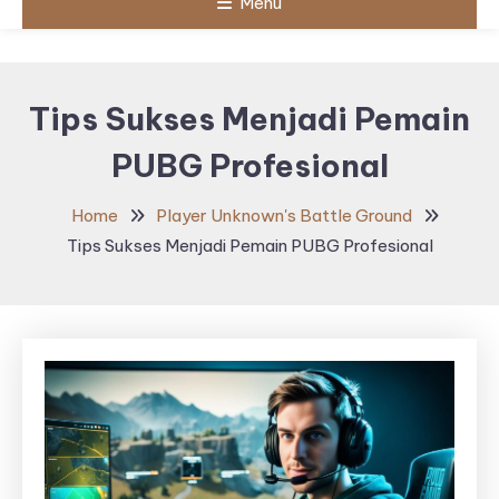
Menu
Tips Sukses Menjadi Pemain
PUBG Profesional
Home
Player Unknown's Battle Ground
Tips Sukses Menjadi Pemain PUBG Profesional