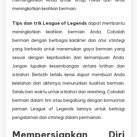
meningkatkan keahlian bermain.
Tips dan trik League of Legends
dapat membantu
meningkatkan keahlian bermain Anda. Cobalah
bermain dengan berbagai karakter dan atur strategi
yang berbeda untuk menemukan gaya bermain yang
sesuai dengan kepribadian dan kemampuan Anda.
Jangan lupakan keseimbangan antara latihan dan
istirahat. Berlatih terlalu keras dapat membuat Anda
kelelahan dan akhirnya menurunkan kualitas bermain.
Selalu beri waktu untuk istirahat dan rereshing. Cobalah
bermain dalam tim atau bergabung dengan komunitas
pemain League of Legends lainnya untuk berbagi
pengalaman dan strategi dalam permainan.
Mempersiapkan Diri