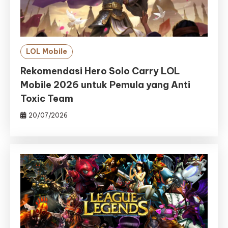
LOL Mobile
Rekomendasi Hero Solo Carry LOL
Mobile 2026 untuk Pemula yang Anti
Toxic Team
20/07/2026