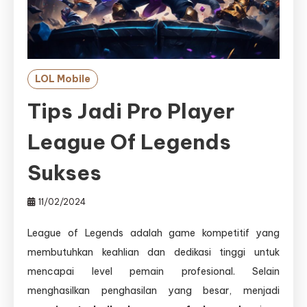
LOL Mobile
Tips Jadi Pro Player
League Of Legends
Sukses
11/02/2024
League of Legends adalah game kompetitif yang
membutuhkan keahlian dan dedikasi tinggi untuk
mencapai level pemain profesional. Selain
menghasilkan penghasilan yang besar, menjadi