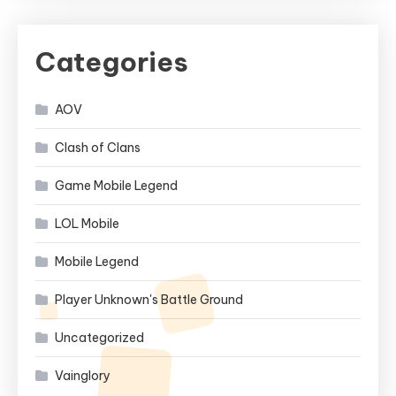
Categories
AOV
Clash of Clans
Game Mobile Legend
LOL Mobile
Mobile Legend
Player Unknown's Battle Ground
Uncategorized
Vainglory