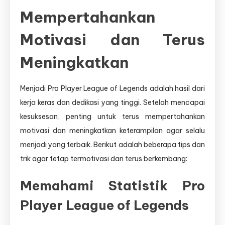
Mempertahankan
Motivasi dan Terus
Meningkatkan
Menjadi Pro Player League of Legends adalah hasil dari
kerja keras dan dedikasi yang tinggi. Setelah mencapai
kesuksesan, penting untuk terus mempertahankan
motivasi dan meningkatkan keterampilan agar selalu
menjadi yang terbaik. Berikut adalah beberapa tips dan
trik agar tetap termotivasi dan terus berkembang:
Memahami Statistik Pro
Player League of Legends