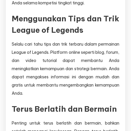
Anda selama kompetisi tingkat tinggi.
Menggunakan Tips dan Trik
League of Legends
Selalu cari tahu tips dan trik terbaru dalam permainan
League of Legends. Platform online seperti blog, forum,
dan video tutorial dapat membantu Anda
meningkatkan kemampuan dan strategi bermain. Anda
dapat mengakses informasi ini dengan mudah dan
gratis untuk membantu mengembangkan kemampuan
Anda.
Terus Berlatih dan Bermain
Penting untuk terus berlatih dan bermain, bahkan