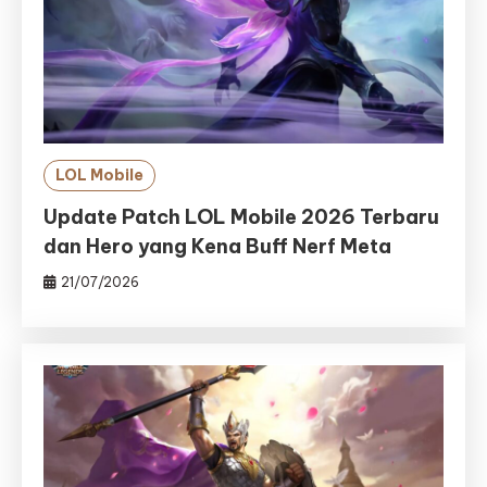
LOL Mobile
Update Patch LOL Mobile 2026 Terbaru
dan Hero yang Kena Buff Nerf Meta
21/07/2026