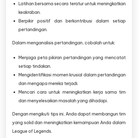
Latihan bersama secara teratur untuk meningkatkan
keakraban.
Berpikir positif dan berkontribusi dalam setiap
pertandingan.
Dalam menganalisis pertandingan, cobalah untuk:
Menjaga peta pikiran pertandingan yang mencatat
setiap tindakan.
Mengidentifikasi momen krusial dalam pertandingan
dan mengapa mereka terjadi.
Mencari cara untuk meningkatkan kerja sama tim
dan menyelesaikan masalah yang dihadapi.
Dengan mengikuti tips ini, Anda dapat membangun tim
yang solid dan meningkatkan kemampuan Anda dalam
League of Legends.