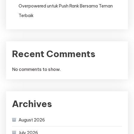
Overpowered untuk Push Rank Bersama Teman
Terbaik
Recent Comments
No comments to show.
Archives
August 2026
July 2026