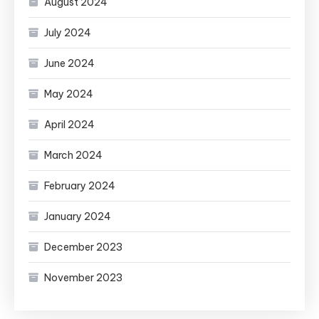
August 2024
July 2024
June 2024
May 2024
April 2024
March 2024
February 2024
January 2024
December 2023
November 2023