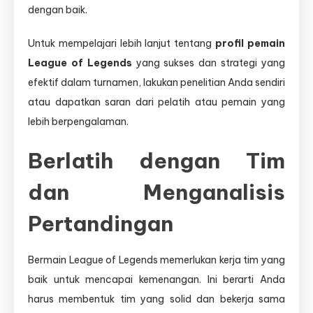
dengan baik.
Untuk mempelajari lebih lanjut tentang
profil pemain
League of Legends
yang sukses dan strategi yang
efektif dalam turnamen, lakukan penelitian Anda sendiri
atau dapatkan saran dari pelatih atau pemain yang
lebih berpengalaman.
Berlatih dengan Tim
dan Menganalisis
Pertandingan
Bermain League of Legends memerlukan kerja tim yang
baik untuk mencapai kemenangan. Ini berarti Anda
harus membentuk tim yang solid dan bekerja sama