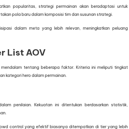
atkan popularitas, strategi permainan akan beradaptasi untuk
ptakan pola baru dalam komposisi tim dan susunan strategi.
tisipasi dalam meta yang lebih relevan, meningkatkan peluang
er List AOV
mendalam tentang beberapa faktor. Kriteria ini meliputi tingkat
dan kategori hero dalam permainan.
lam penilaian. Kekuatan ini ditentukan berdasarkan statistik,
nan.
d control yang efektif biasanya ditempatkan di tier yang lebih