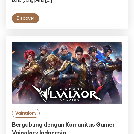
kunci yang perlu […]
Discover
Vainglory
Bergabung dengan Komunitas Gamer
Vainglory Indonesia