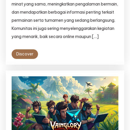
minat yang sama, meningkatkan pengalaman bermain,
dan mendapatkan berbagai informasi penting terkait
permainan serta turnamen yang sedang berlangsung.
Komunitas ini juga sering menyelenggarakan kegiatan
yang menarik, baik secara online maupun […]
Discover