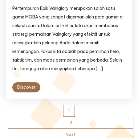
Pertempuran Epik Vainglory merupakan salah satu
game MOBA yang sangat digemari oleh para gamer di
seluruh dunia. Dalam artikel ini, kita akan membahas
strategi permainan Vainglory yang efektif untuk
meningkatkan peluang Anda dalam meraih
kemenangan. Fokus kita adalah pada pemilihan hero,
taktik tim, dan mode permainan yang berbeda. Selain
itu, kami juga akan menyajikan beberapa […]
Discover
Posts
1
pagination
2
Next