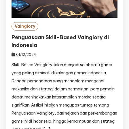
Vainglory
Penguasaan Skill-Based Vainglory di
Indonesia
01/12/2024
Skill-Based Vainglory telah menjadi salah satu game
yang paling diminati di kalangan gamer Indonesia.
Dengan pemahaman yang mendalam mengenai
mekanika dan strategi dalam permainan, para pemain
dapat meningkatkan keterampilan mereka secara
signifikan. Artikel ini akan mengupas tuntas tentang
Penguasaan Vainglory, dari sejarah dan perkembangan
game ini di Indonesia, hingga kemampuan dan strategi