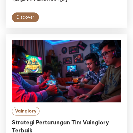
Discover
Vainglory
Strategi Pertarungan Tim Vainglory
Terbaik