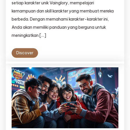
setiap karakter unik Vainglory, mempelajari
kemampuan dan skill karakter yang membuat mereka
berbeda. Dengan memahami karakter-karakter ini,
Anda akan memiliki panduan yang berguna untuk
meningkatkan […]
Discover