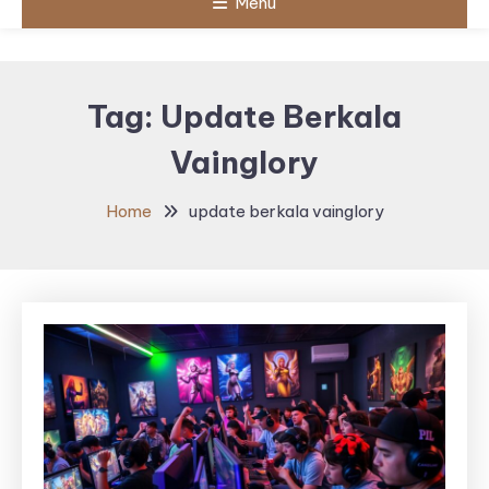
Menu
Tag:
Update Berkala
Vainglory
Home
update berkala vainglory