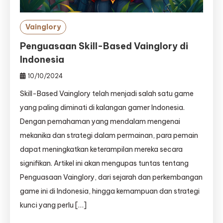
Vainglory
Penguasaan Skill-Based Vainglory di
Indonesia
10/10/2024
Skill-Based Vainglory telah menjadi salah satu game
yang paling diminati di kalangan gamer Indonesia.
Dengan pemahaman yang mendalam mengenai
mekanika dan strategi dalam permainan, para pemain
dapat meningkatkan keterampilan mereka secara
signifikan. Artikel ini akan mengupas tuntas tentang
Penguasaan Vainglory, dari sejarah dan perkembangan
game ini di Indonesia, hingga kemampuan dan strategi
kunci yang perlu […]