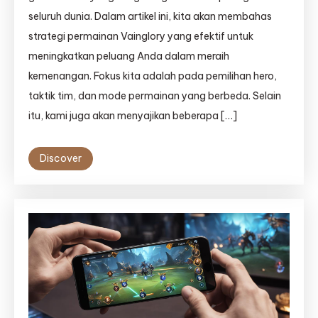
seluruh dunia. Dalam artikel ini, kita akan membahas
strategi permainan Vainglory yang efektif untuk
meningkatkan peluang Anda dalam meraih
kemenangan. Fokus kita adalah pada pemilihan hero,
taktik tim, dan mode permainan yang berbeda. Selain
itu, kami juga akan menyajikan beberapa […]
Discover