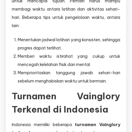
untuk mencapai tujuan. Pemain harus mampu
membagi waktu antara latihan dan aktivitas sehari-
hari. Beberapa tips untuk pengelolaan waktu, antara
lain:
Menentukan jadwal latihan yang konsisten, sehingga
progres dapat terlihat.
Memberi waktu istirahat yang cukup untuk
mencegah kelelahan fisik dan mental.
Memprioritaskan tanggung jawab sehari-hari
sebelum menghabiskan waktu untuk bermain.
Turnamen Vainglory
Terkenal di Indonesia
Indonesia memiliki beberapa
turnamen Vainglory