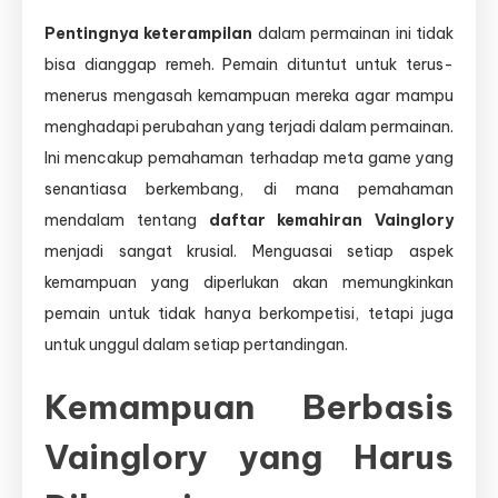
Pentingnya keterampilan
dalam permainan ini tidak
bisa dianggap remeh. Pemain dituntut untuk terus-
menerus mengasah kemampuan mereka agar mampu
menghadapi perubahan yang terjadi dalam permainan.
Ini mencakup pemahaman terhadap meta game yang
senantiasa berkembang, di mana pemahaman
mendalam tentang
daftar kemahiran Vainglory
menjadi sangat krusial. Menguasai setiap aspek
kemampuan yang diperlukan akan memungkinkan
pemain untuk tidak hanya berkompetisi, tetapi juga
untuk unggul dalam setiap pertandingan.
Kemampuan Berbasis
Vainglory yang Harus