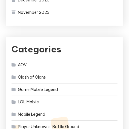
November 2023
Categories
AOV
Clash of Clans
Game Mobile Legend
LOL Mobile
Mobile Legend
Player Unknown's Battle Ground