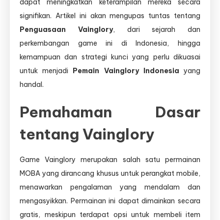
dapat meningkatkan keterampilan mereka secara
signifikan. Artikel ini akan mengupas tuntas tentang
Penguasaan Vainglory
, dari sejarah dan
perkembangan game ini di Indonesia, hingga
kemampuan dan strategi kunci yang perlu dikuasai
untuk menjadi
Pemain Vainglory Indonesia
yang
handal.
Pemahaman Dasar
tentang Vainglory
Game Vainglory merupakan salah satu permainan
MOBA yang dirancang khusus untuk perangkat mobile,
menawarkan pengalaman yang mendalam dan
mengasyikkan. Permainan ini dapat dimainkan secara
gratis, meskipun terdapat opsi untuk membeli item