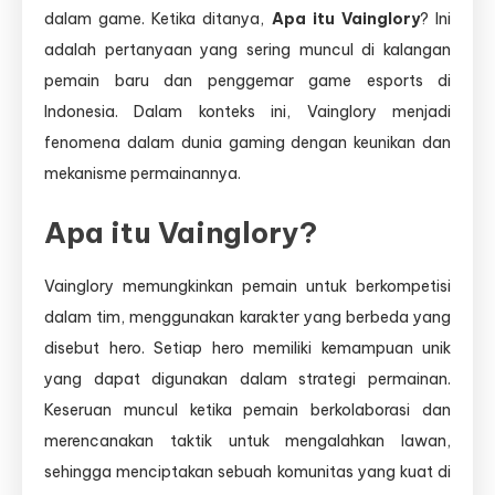
dalam game. Ketika ditanya,
Apa itu Vainglory
? Ini
adalah pertanyaan yang sering muncul di kalangan
pemain baru dan penggemar game esports di
Indonesia. Dalam konteks ini, Vainglory menjadi
fenomena dalam dunia gaming dengan keunikan dan
mekanisme permainannya.
Apa itu Vainglory?
Vainglory memungkinkan pemain untuk berkompetisi
dalam tim, menggunakan karakter yang berbeda yang
disebut hero. Setiap hero memiliki kemampuan unik
yang dapat digunakan dalam strategi permainan.
Keseruan muncul ketika pemain berkolaborasi dan
merencanakan taktik untuk mengalahkan lawan,
sehingga menciptakan sebuah komunitas yang kuat di