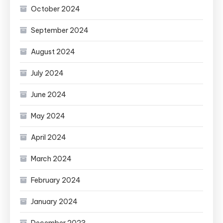
October 2024
September 2024
August 2024
July 2024
June 2024
May 2024
April 2024
March 2024
February 2024
January 2024
December 2023