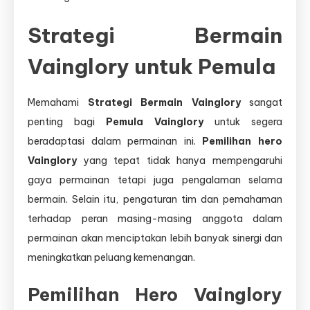
Strategi Bermain
Vainglory untuk Pemula
Memahami
Strategi Bermain Vainglory
sangat
penting bagi
Pemula Vainglory
untuk segera
beradaptasi dalam permainan ini.
Pemilihan hero
Vainglory
yang tepat tidak hanya mempengaruhi
gaya permainan tetapi juga pengalaman selama
bermain. Selain itu, pengaturan tim dan pemahaman
terhadap peran masing-masing anggota dalam
permainan akan menciptakan lebih banyak sinergi dan
meningkatkan peluang kemenangan.
Pemilihan Hero Vainglory