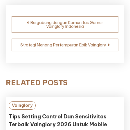
Post
Bergabung dengan Komunitas Gamer
Vainglory Indonesia
navigation
Strategi Menang Pertempuran Epik Vainglory
RELATED POSTS
Vainglory
Tips Setting Control Dan Sensitivitas
Terbaik Vainglory 2026 Untuk Mobile