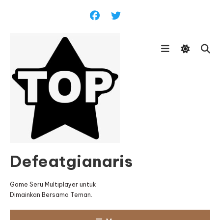
Skip
To
Content
Defeatgianaris
Game Seru Multiplayer untuk
Dimainkan Bersama Teman.