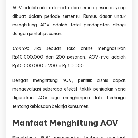
AOV adalah nilai rata-rata dari semua pesanan yang
dibuat dalam periode tertentu. Rumus dasar untuk
menghitung AOV adalah total pendapatan dibagi
dengan jumlah pesanan.
Contoh
: Jika sebuah toko online menghasilkan
Rp10.000.000 dari 200 pesanan, AOV-nya adalah
Rp10.000.000 ÷ 200 = Rp50.000.
Dengan menghitung AOV, pemilik bisnis dapat
mengevaluasi seberapa efektif taktik penjualan yang
digunakan. AOV juga menghimpun data berharga
tentang kebiasaan belanja konsumen.
Manfaat Menghitung AOV
Menghitung AOV menawarkan berbagai manfaat