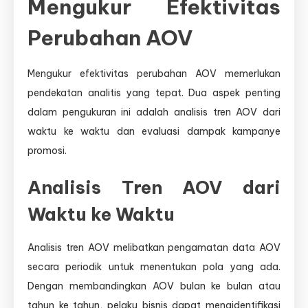
Mengukur Efektivitas
Perubahan AOV
Mengukur efektivitas perubahan AOV memerlukan
pendekatan analitis yang tepat. Dua aspek penting
dalam pengukuran ini adalah analisis tren AOV dari
waktu ke waktu dan evaluasi dampak kampanye
promosi.
Analisis Tren AOV dari
Waktu ke Waktu
Analisis tren AOV melibatkan pengamatan data AOV
secara periodik untuk menentukan pola yang ada.
Dengan membandingkan AOV bulan ke bulan atau
tahun ke tahun, pelaku bisnis dapat mengidentifikasi