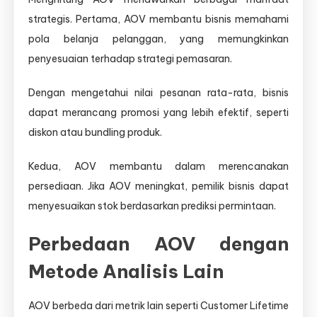
strategis. Pertama, AOV membantu bisnis memahami
pola belanja pelanggan, yang memungkinkan
penyesuaian terhadap strategi pemasaran.
Dengan mengetahui nilai pesanan rata-rata, bisnis
dapat merancang promosi yang lebih efektif, seperti
diskon atau bundling produk.
Kedua, AOV membantu dalam merencanakan
persediaan. Jika AOV meningkat, pemilik bisnis dapat
menyesuaikan stok berdasarkan prediksi permintaan.
Perbedaan AOV dengan
Metode Analisis Lain
AOV berbeda dari metrik lain seperti Customer Lifetime