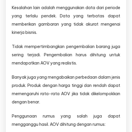
Kesalahan lain adalah menggunakan data dari periode
yang terlalu pendek. Data yang terbatas dapat
memberikan gambaran yang tidak akurat mengenai
kinerja bisnis.
Tidak mempertimbangkan pengembalian barang juga
sering terjadi. Pengembalian harus dihitung untuk
mendapatkan AOV yang realistis.
Banyak juga yang mengabaikan perbedaan dalam jenis
produk. Produk dengan harga tinggi dan rendah dapat
memengaruhi rata-rata AOV jika tidak dikelompokkan
dengan benar.
Penggunaan rumus yang salah juga dapat
mengganggu hasil. AOV dihitung dengan rumus: