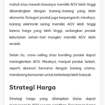
mahal atau mewah biasanya memiliki AOV lebih tinggi
dibandingkan dengan barang-barang yang lebih
ekonomis. Kategori produk juga berpengaruh; misalnya,
barang elektronik sering memiliki AOV lebih tinggi
karena harga yang lebih tinggi, sedangkan produk
kebutuhan sehari-hari mungkin memiliki AOV lebih
rendah.
Selain itu, cross-selling atau bundling produk dapat
meningkatkan AOV. Misalnya, menjual produk terkait,
seperti aksesori bersama dengan barang utama,
mendorong konsumen untuk berbelanja lebih banyak.
Strategi Harga
Strategi harga yang diterapkan bisnis dapat