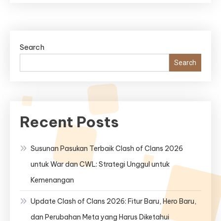
Search
Search
Recent Posts
Susunan Pasukan Terbaik Clash of Clans 2026
untuk War dan CWL: Strategi Unggul untuk
Kemenangan
Update Clash of Clans 2026: Fitur Baru, Hero Baru,
dan Perubahan Meta yang Harus Diketahui