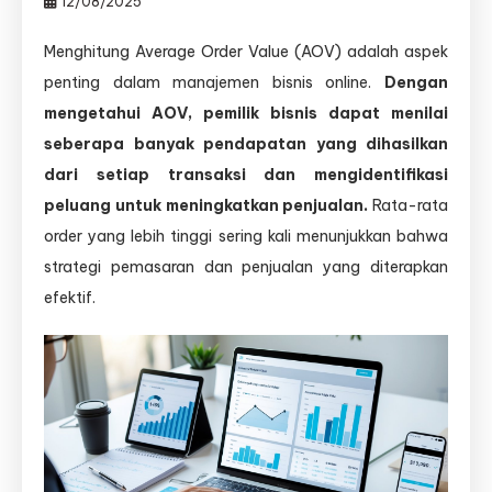
12/08/2025
Menghitung Average Order Value (AOV) adalah aspek
penting dalam manajemen bisnis online.
Dengan
mengetahui AOV, pemilik bisnis dapat menilai
seberapa banyak pendapatan yang dihasilkan
dari setiap transaksi dan mengidentifikasi
peluang untuk meningkatkan penjualan.
Rata-rata
order yang lebih tinggi sering kali menunjukkan bahwa
strategi pemasaran dan penjualan yang diterapkan
efektif.