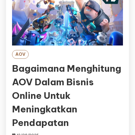
AOV
Bagaimana Menghitung
AOV Dalam Bisnis
Online Untuk
Meningkatkan
Pendapatan