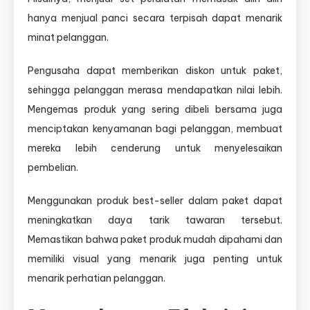
hanya menjual panci secara terpisah dapat menarik
minat pelanggan.
Pengusaha dapat memberikan diskon untuk paket,
sehingga pelanggan merasa mendapatkan nilai lebih.
Mengemas produk yang sering dibeli bersama juga
menciptakan kenyamanan bagi pelanggan, membuat
mereka lebih cenderung untuk menyelesaikan
pembelian.
Menggunakan produk best-seller dalam paket dapat
meningkatkan daya tarik tawaran tersebut.
Memastikan bahwa paket produk mudah dipahami dan
memiliki visual yang menarik juga penting untuk
menarik perhatian pelanggan.