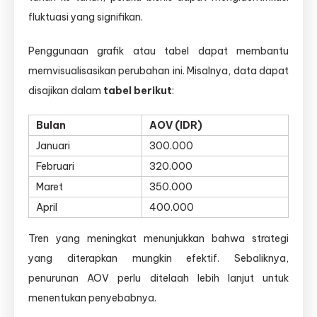
fluktuasi yang signifikan.
Penggunaan grafik atau tabel dapat membantu
memvisualisasikan perubahan ini. Misalnya, data dapat
disajikan dalam
tabel berikut
:
Bulan
AOV (IDR)
Januari
300.000
Februari
320.000
Maret
350.000
April
400.000
Tren yang meningkat menunjukkan bahwa strategi
yang diterapkan mungkin efektif. Sebaliknya,
penurunan AOV perlu ditelaah lebih lanjut untuk
menentukan penyebabnya.