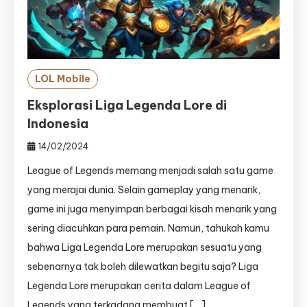
LOL Mobile
Eksplorasi Liga Legenda Lore di
Indonesia
14/02/2024
League of Legends memang menjadi salah satu game
yang merajai dunia. Selain gameplay yang menarik,
game ini juga menyimpan berbagai kisah menarik yang
sering diacuhkan para pemain. Namun, tahukah kamu
bahwa Liga Legenda Lore merupakan sesuatu yang
sebenarnya tak boleh dilewatkan begitu saja? Liga
Legenda Lore merupakan cerita dalam League of
Legends yang terkadang membuat […]