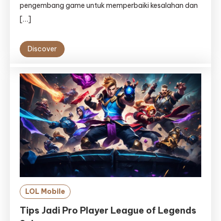
pengembang game untuk memperbaiki kesalahan dan
[…]
Discover
LOL Mobile
Tips Jadi Pro Player League of Legends