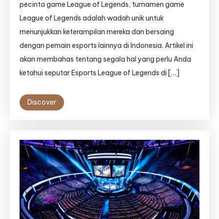
pecinta game League of Legends, turnamen game
League of Legends adalah wadah unik untuk
menunjukkan keterampilan mereka dan bersaing
dengan pemain esports lainnya di Indonesia. Artikel ini
akan membahas tentang segala hal yang perlu Anda
ketahui seputar Esports League of Legends di […]
Discover