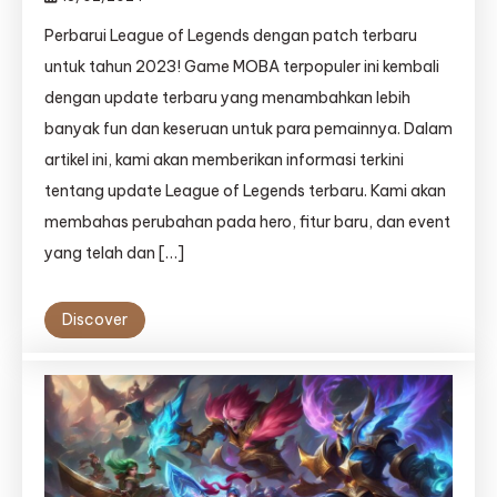
Perbarui League of Legends dengan patch terbaru
untuk tahun 2023! Game MOBA terpopuler ini kembali
dengan update terbaru yang menambahkan lebih
banyak fun dan keseruan untuk para pemainnya. Dalam
artikel ini, kami akan memberikan informasi terkini
tentang update League of Legends terbaru. Kami akan
membahas perubahan pada hero, fitur baru, dan event
yang telah dan […]
Discover