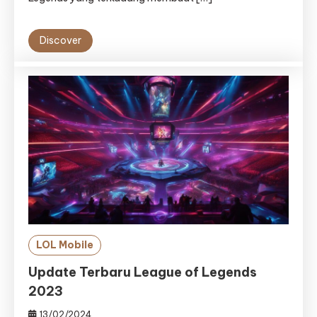
Discover
LOL Mobile
Update Terbaru League of Legends
2023
13/02/2024