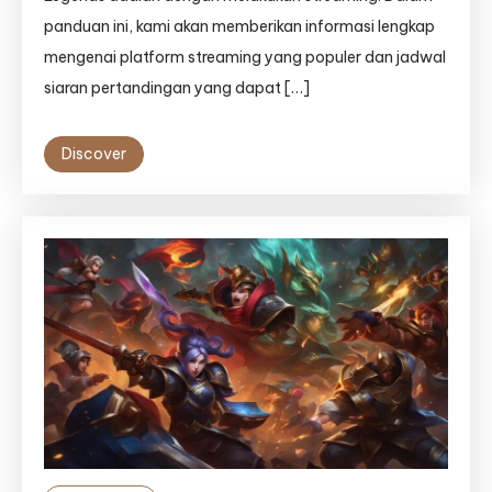
panduan ini, kami akan memberikan informasi lengkap
mengenai platform streaming yang populer dan jadwal
siaran pertandingan yang dapat […]
Discover