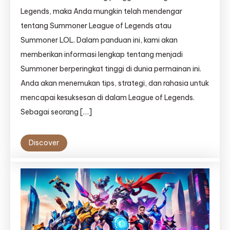
Legends, maka Anda mungkin telah mendengar
tentang Summoner League of Legends atau
Summoner LOL. Dalam panduan ini, kami akan
memberikan informasi lengkap tentang menjadi
Summoner berperingkat tinggi di dunia permainan ini.
Anda akan menemukan tips, strategi, dan rahasia untuk
mencapai kesuksesan di dalam League of Legends.
Sebagai seorang […]
Discover