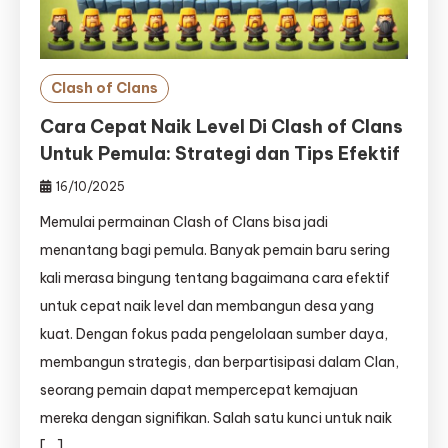
Clash of Clans
Cara Cepat Naik Level Di Clash of Clans
Untuk Pemula: Strategi dan Tips Efektif
16/10/2025
Memulai permainan Clash of Clans bisa jadi
menantang bagi pemula. Banyak pemain baru sering
kali merasa bingung tentang bagaimana cara efektif
untuk cepat naik level dan membangun desa yang
kuat. Dengan fokus pada pengelolaan sumber daya,
membangun strategis, dan berpartisipasi dalam Clan,
seorang pemain dapat mempercepat kemajuan
mereka dengan signifikan. Salah satu kunci untuk naik
[…]