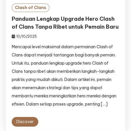
Clash of Clans
Panduan Lengkap Upgrade Hero Clash
of Clans Tanpa Ribet untuk Pemain Baru
10/10/2025
Mencapai level maksimal dalam permainan Clash of
Clans dapat menjadi tantangan bagi banyak pemain.
Untuk itu, panduan lengkap upgrade hero Clash of
Clans tanpa ribet akan memberikan langkah-langkah
praktis yang mudah diikuti. Dalam artikel ini, pemain
akan menemukan strategi dan tips yang dapat
membantu mereka meningkatkan hero mereka dengan
efisien. Dalam setiap proses upgrade, penting […]
Discover