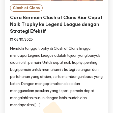
Clash of Clans
Cara Bermain Clash of Clans Biar Cepat
Naik Trophy ke Legend League dengan
Strategi Efektif
06/10/2025
Mendaki tangga trophy di Clash of Clans hingga
mencapai Legend League adalah tujuan yang banyak
dicari oleh pemain. Untuk cepat naik trophy, penting
bagi pemain untuk memahami strategi serangan dan
pertahanan yang efisien, serta membangun basis yang
kokoh. Dengan mengoptimalkan desa dan
menggunakan pasukan yang tepat, pemain dapat
mengalahkan musuh dengan lebih mudah dan
mendapatkan […]