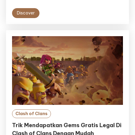
Discover
Clash of Clans
Trik Mendapatkan Gems Gratis Legal Di
Clash of Clans Dengan Mudah