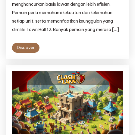
menghancurkan basis lawan dengan lebih efisien.
Pemain perlu memahami kekuatan dan kelemahan
setiap unit, serta memanfaatkan keunggulan yang
dimiliki Town Hall 12. Banyak pemain yang merasa […]
Discover