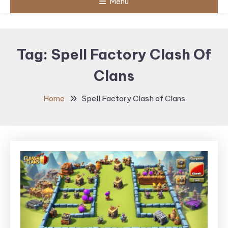
Menu
Tag:
Spell Factory Clash Of
Clans
Home
Spell Factory Clash of Clans