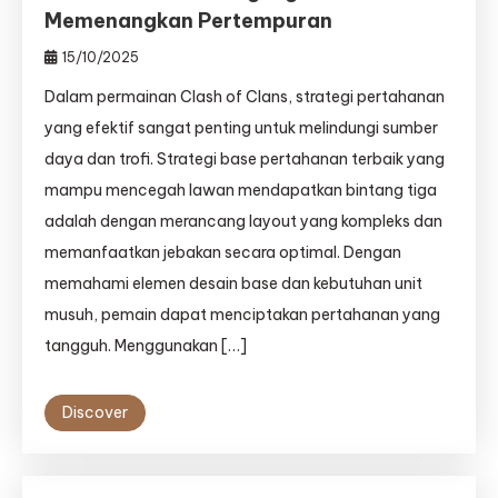
Memenangkan Pertempuran
15/10/2025
Dalam permainan Clash of Clans, strategi pertahanan
yang efektif sangat penting untuk melindungi sumber
daya dan trofi. Strategi base pertahanan terbaik yang
mampu mencegah lawan mendapatkan bintang tiga
adalah dengan merancang layout yang kompleks dan
memanfaatkan jebakan secara optimal. Dengan
memahami elemen desain base dan kebutuhan unit
musuh, pemain dapat menciptakan pertahanan yang
tangguh. Menggunakan […]
Discover