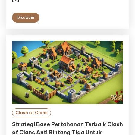
Discover
Clash of Clans
Strategi Base Pertahanan Terbaik Clash
of Clans Anti Bintang Tiga Untuk