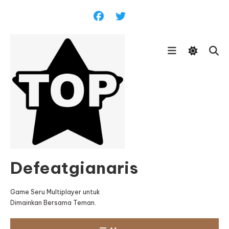
Skip
To
Content
Defeatgianaris
Game Seru Multiplayer untuk
Dimainkan Bersama Teman.