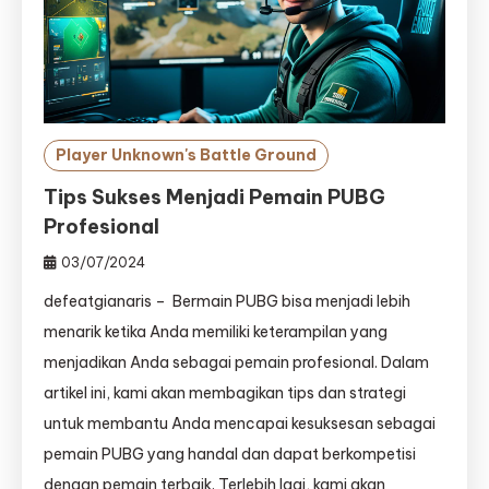
Player Unknown's Battle Ground
Tips Sukses Menjadi Pemain PUBG
Profesional
03/07/2024
defeatgianaris – Bermain PUBG bisa menjadi lebih
menarik ketika Anda memiliki keterampilan yang
menjadikan Anda sebagai pemain profesional. Dalam
artikel ini, kami akan membagikan tips dan strategi
untuk membantu Anda mencapai kesuksesan sebagai
pemain PUBG yang handal dan dapat berkompetisi
dengan pemain terbaik. Terlebih lagi, kami akan