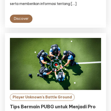
serta memberikan informasi tentang […]
Discover
Player Unknown's Battle Ground
Tips Bermain PUBG untuk Menjadi Pro