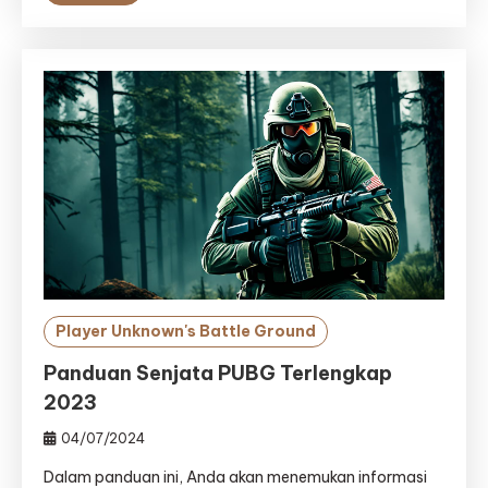
Player Unknown's Battle Ground
Panduan Senjata PUBG Terlengkap
2023
04/07/2024
Dalam panduan ini, Anda akan menemukan informasi