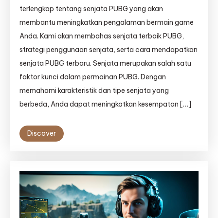
terlengkap tentang senjata PUBG yang akan
membantu meningkatkan pengalaman bermain game
Anda. Kami akan membahas senjata terbaik PUBG,
strategi penggunaan senjata, serta cara mendapatkan
senjata PUBG terbaru. Senjata merupakan salah satu
faktor kunci dalam permainan PUBG. Dengan
memahami karakteristik dan tipe senjata yang
berbeda, Anda dapat meningkatkan kesempatan […]
Discover