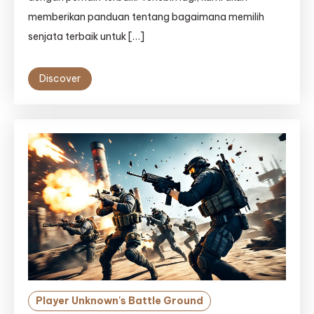
memberikan panduan tentang bagaimana memilih
senjata terbaik untuk […]
Discover
Player Unknown's Battle Ground