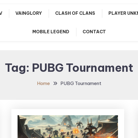
V
VAINGLORY
CLASH OF CLANS
PLAYER UNK
MOBILE LEGEND
CONTACT
Tag:
PUBG Tournament
Home
PUBG Tournament