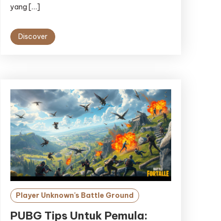
yang […]
Discover
Player Unknown's Battle Ground
PUBG Tips Untuk Pemula: