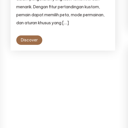
menarik. Dengan fitur pertandingan kustom,
pemain dapat memilih peta, mode permainan,
dan aturan khusus yang […]
Discover