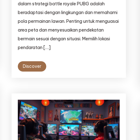
dalam strategi battle royale PUBG adalah
beradaptasi dengan lingkungan dan memahami
pola permainan lawan. Penting untuk menguasai
area peta dan menyesuaikan pendekatan
bermain sesuai dengan situasi. Memilih lokasi
pendaratan […]
Discover