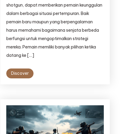
shotgun, dapat memberikan pemain keunggulan
dalam berbagai situasi pertempuran. Baik
pemain baru maupun yang berpengalaman
harus memahami bagaimana senjata berbeda
berfungsi untuk mengoptimalkan strategi
mereka. Pemain memiliki banyak pilihan ketika
datang ke […]
Discover