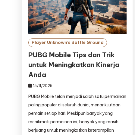
Player Unknown's Battle Ground
PUBG Mobile Tips dan Trik
untuk Meningkatkan Kinerja
Anda
15/11/2025
PUBG Mobile telah menjadi salah satu permainan
paling populer di seluruh dunia, menarik jutaan
pemain setiap hari. Meskipun banyak yang
menikmati permainan ini, banyak yang masih
berjuang untuk meningkatkan keterampilan