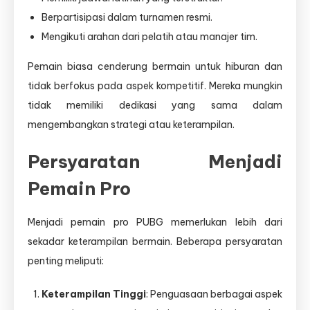
Berpartisipasi dalam turnamen resmi.
Mengikuti arahan dari pelatih atau manajer tim.
Pemain biasa cenderung bermain untuk hiburan dan
tidak berfokus pada aspek kompetitif. Mereka mungkin
tidak memiliki dedikasi yang sama dalam
mengembangkan strategi atau keterampilan.
Persyaratan Menjadi
Pemain Pro
Menjadi pemain pro PUBG memerlukan lebih dari
sekadar keterampilan bermain. Beberapa persyaratan
penting meliputi:
Keterampilan Tinggi
: Penguasaan berbagai aspek