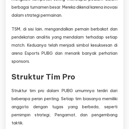
berbagai turnamen besar. Mereka dikenal karena inovasi
dalam strategi permainan.
TSM, di sisi lain, mengandalkan pemain berbakat dan
pendekatan analitis yang mendalam terhadap setiap
match. Keduanya telah menjadi simbol kesuksesan di
arena Esports PUBG dan menarik banyak perhatian
sponsors.
Struktur Tim Pro
Struktur tim pro dalam PUBG umumnya terdiri dari
beberapa peran penting. Setiap tim biasanya memiliki
anggota dengan tugas yang berbeda, seperti
pemimpin strategi, Pengamat, dan pengembang
taktik.