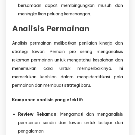
bersamaan dapat membingungkan musuh dan
meningkatkan peluang kemenangan.
Analisis Permainan
Analisis permainan melibatkan penilaian kinerja dan
strategi lawan. Pemain pro sering menganalisis
rekaman permainan untuk mengetahui kesalahan dan
menemukan cara untuk memperbaikinya. Ini
memerlukan keahlian dalam mengidentifikasi pola
permainan dan membuat strategi baru.
Komponen analisis yang efektif:
Review Rekaman:
Mengamati dan menganalisis
permainan sendiri dan lawan untuk belajar dari
pengalaman.