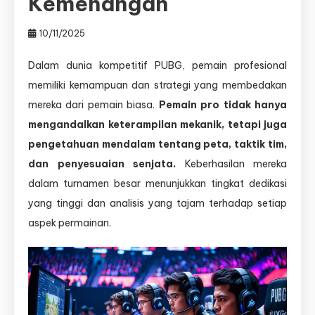
Kemenangan
10/11/2025
Dalam dunia kompetitif PUBG, pemain profesional
memiliki kemampuan dan strategi yang membedakan
mereka dari pemain biasa.
Pemain pro tidak hanya
mengandalkan keterampilan mekanik, tetapi juga
pengetahuan mendalam tentang peta, taktik tim,
dan penyesuaian senjata.
Keberhasilan mereka
dalam turnamen besar menunjukkan tingkat dedikasi
yang tinggi dan analisis yang tajam terhadap setiap
aspek permainan.