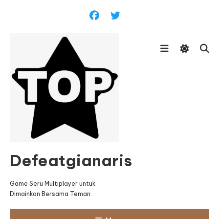
Skip
To
Content
Defeatgianaris
Game Seru Multiplayer untuk
Dimainkan Bersama Teman.