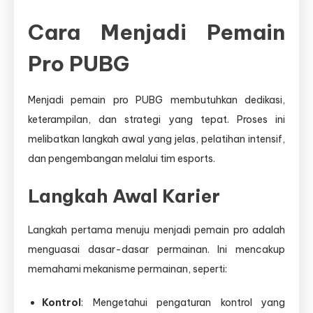
Cara Menjadi Pemain
Pro PUBG
Menjadi pemain pro PUBG membutuhkan dedikasi,
keterampilan, dan strategi yang tepat. Proses ini
melibatkan langkah awal yang jelas, pelatihan intensif,
dan pengembangan melalui tim esports.
Langkah Awal Karier
Langkah pertama menuju menjadi pemain pro adalah
menguasai dasar-dasar permainan. Ini mencakup
memahami mekanisme permainan, seperti:
Kontrol
: Mengetahui pengaturan kontrol yang