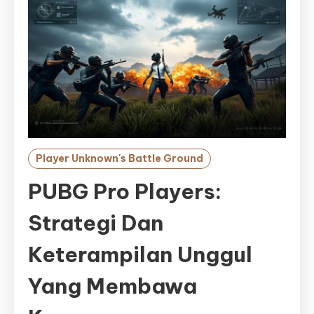
Player Unknown's Battle Ground
PUBG Pro Players:
Strategi Dan
Keterampilan Unggul
Yang Membawa