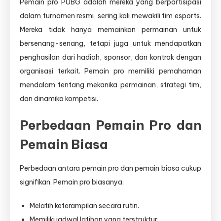
Pemain pro PUBG adalah mereka yang berpartisipasi
dalam turnamen resmi, sering kali mewakili tim esports.
Mereka tidak hanya memainkan permainan untuk
bersenang-senang, tetapi juga untuk mendapatkan
penghasilan dari hadiah, sponsor, dan kontrak dengan
organisasi terkait. Pemain pro memiliki pemahaman
mendalam tentang mekanika permainan, strategi tim,
dan dinamika kompetisi.
Perbedaan Pemain Pro dan
Pemain Biasa
Perbedaan antara pemain pro dan pemain biasa cukup
signifikan. Pemain pro biasanya:
Melatih keterampilan secara rutin.
Memiliki jadwal latihan yang terstruktur.