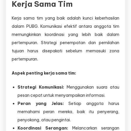
Kerja Sama Tim
Kerja sama tim yang baik adalah kunci keberhasilan
dalam PUBG. Komunikasi efektif antara anggota tim
memungkinkan koordinasi yang lebih baik dalam
pertempuran. Strategi penempatan dan pemilahan
tujuan harus disepakati sebelum memasuki zona
pertempuran.
Aspek penting kerja sama tim:
Strategi Komunikasi:
Menggunakan suara atau
pesan cepat untuk menyampaikan informasi.
Peran yang Jelas:
Setiap anggota harus
memahami peran mereka, baik itu penyerang,
penyokong, atau pengintai.
Koordinasi Serangan:
Melancarkan serangan