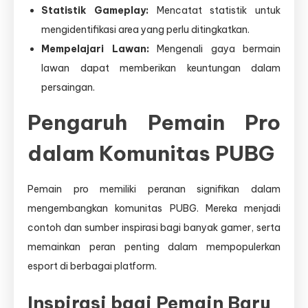
Statistik Gameplay:
Mencatat statistik untuk
mengidentifikasi area yang perlu ditingkatkan.
Mempelajari Lawan:
Mengenali gaya bermain
lawan dapat memberikan keuntungan dalam
persaingan.
Pengaruh Pemain Pro
dalam Komunitas PUBG
Pemain pro memiliki peranan signifikan dalam
mengembangkan komunitas PUBG. Mereka menjadi
contoh dan sumber inspirasi bagi banyak gamer, serta
memainkan peran penting dalam mempopulerkan
esport di berbagai platform.
Inspirasi bagi Pemain Baru