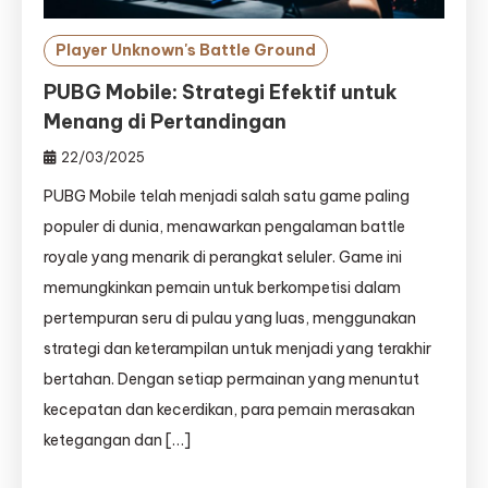
Player Unknown's Battle Ground
PUBG Mobile: Strategi Efektif untuk
Menang di Pertandingan
22/03/2025
PUBG Mobile telah menjadi salah satu game paling
populer di dunia, menawarkan pengalaman battle
royale yang menarik di perangkat seluler. Game ini
memungkinkan pemain untuk berkompetisi dalam
pertempuran seru di pulau yang luas, menggunakan
strategi dan keterampilan untuk menjadi yang terakhir
bertahan. Dengan setiap permainan yang menuntut
kecepatan dan kecerdikan, para pemain merasakan
ketegangan dan […]