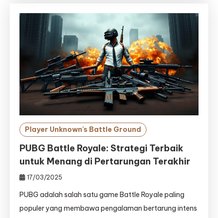
Player Unknown's Battle Ground
PUBG Battle Royale: Strategi Terbaik
untuk Menang di Pertarungan Terakhir
17/03/2025
PUBG adalah salah satu game Battle Royale paling
populer yang membawa pengalaman bertarung intens