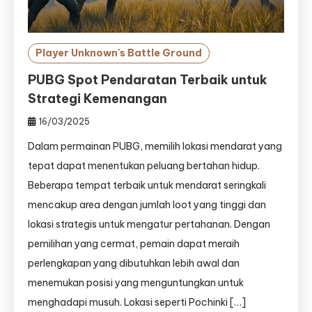
Player Unknown's Battle Ground
PUBG Spot Pendaratan Terbaik untuk
Strategi Kemenangan
16/03/2025
Dalam permainan PUBG, memilih lokasi mendarat yang
tepat dapat menentukan peluang bertahan hidup.
Beberapa tempat terbaik untuk mendarat seringkali
mencakup area dengan jumlah loot yang tinggi dan
lokasi strategis untuk mengatur pertahanan. Dengan
pemilihan yang cermat, pemain dapat meraih
perlengkapan yang dibutuhkan lebih awal dan
menemukan posisi yang menguntungkan untuk
menghadapi musuh. Lokasi seperti Pochinki […]