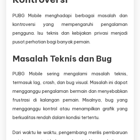
PUBG Mobile menghadapi berbagai masalah dan
kontroversi yang mempengaruhi pengalaman
pengguna. Isu teknis dan kebijakan privasi menjadi
pusat perhatian bagi banyak pemain.
Masalah Teknis dan Bug
PUBG Mobile sering mengalami masalah teknis,
termasuk lag, crash, dan bug visual. Masalah ini dapat
mengganggu pengalaman bermain dan menyebabkan
frustrasi di kalangan pemain. Misalnya, bug yang
mengganggu kontrol atau menampilkan grafik yang
berkualitas rendah dalam kondisi tertentu.
Dari waktu ke waktu, pengembang merilis pembaruan