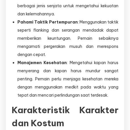
berbagai jenis senjata untuk mengetahui kekuatan
dan kelemahannya.
Pahami Taktik Pertempuran
: Menggunakan taktik
seperti flanking dan serangan mendadak dapat
memberikan keuntungan. Pemain sebaiknya
mengamati pergerakan musuh dan merespons
dengan cepat.
Manajemen Kesehatan
: Mengetahui kapan harus
menyerang dan kapan harus mundur sangat
penting. Pemain perlu menjaga kesehatan mereka
dengan menggunakan medkit pada waktu yang
tepat dan mencari perlindungan saat terdesak.
Karakteristik Karakter
dan Kostum