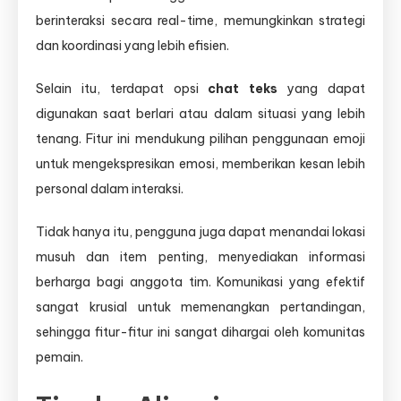
berinteraksi secara real-time, memungkinkan strategi
dan koordinasi yang lebih efisien.
Selain itu, terdapat opsi
chat teks
yang dapat
digunakan saat berlari atau dalam situasi yang lebih
tenang. Fitur ini mendukung pilihan penggunaan emoji
untuk mengekspresikan emosi, memberikan kesan lebih
personal dalam interaksi.
Tidak hanya itu, pengguna juga dapat menandai lokasi
musuh dan item penting, menyediakan informasi
berharga bagi anggota tim. Komunikasi yang efektif
sangat krusial untuk memenangkan pertandingan,
sehingga fitur-fitur ini sangat dihargai oleh komunitas
pemain.