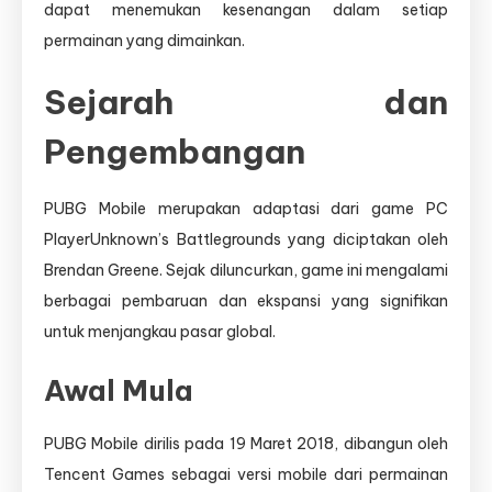
dapat menemukan kesenangan dalam setiap
permainan yang dimainkan.
Sejarah dan
Pengembangan
PUBG Mobile merupakan adaptasi dari game PC
PlayerUnknown’s Battlegrounds yang diciptakan oleh
Brendan Greene. Sejak diluncurkan, game ini mengalami
berbagai pembaruan dan ekspansi yang signifikan
untuk menjangkau pasar global.
Awal Mula
PUBG Mobile dirilis pada 19 Maret 2018, dibangun oleh
Tencent Games sebagai versi mobile dari permainan