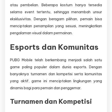
atau pembelian. Beberapa kostum hanya tersedia
selama event tertentu, sehingga menambah unsur
eksklusivitas. Dengan beragam pilihan, pemain bisa
menciptakan penampilan yang sesuai, meningkatkan
pengalaman visual dalam permainan.
Esports dan Komunitas
PUBG Mobile telah berkembang menjadi salah satu
game paling populer dalam dunia esports. Dengan
banyaknya turnamen dan kompetisi serta komunitas
yang aktif, game ini menciptakan lingkungan yang
dinamis bagi para pemain dan penggemar.
Turnamen dan Kompetisi