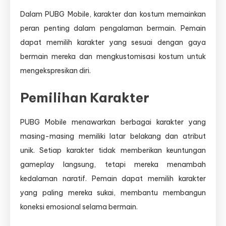
Dalam PUBG Mobile, karakter dan kostum memainkan
peran penting dalam pengalaman bermain. Pemain
dapat memilih karakter yang sesuai dengan gaya
bermain mereka dan mengkustomisasi kostum untuk
mengekspresikan diri.
Pemilihan Karakter
PUBG Mobile menawarkan berbagai karakter yang
masing-masing memiliki latar belakang dan atribut
unik. Setiap karakter tidak memberikan keuntungan
gameplay langsung, tetapi mereka menambah
kedalaman naratif. Pemain dapat memilih karakter
yang paling mereka sukai, membantu membangun
koneksi emosional selama bermain.