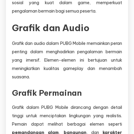
sosial yang kuat dalam game, memperkuat
pengalaman bermain bagi semua peserta.
Grafik dan Audio
Grafik dan audio dalam PUBG Mobile memainkan peran
penting dalam menghadirkan pengalaman bermain
yang imersif. Elemen-elemen ini bertujuan untuk
meningkatkan kualitas gameplay dan menambah
suasana.
Grafik Permainan
Grafik dalam PUBG Mobile dirancang dengan detail
tinggi untuk menciptakan lingkungan yang realistis.
Pemain dapat melihat berbagai elemen seperti
pemandangan alam
,
bangunan
, dan
karakter