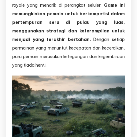
royale yang menarik di perangkat seluler.
Game ini
memungkinkan pemain untuk berkompetisi dalam
pertempuran seru di pulau yang luas,
menggunakan strategi dan keterampilan untuk
menjadi yang terakhir bertahan.
Dengan setiap
permainan yang menuntut kecepatan dan kecerdikan,
para pemain merasakan ketegangan dan kegembiraan
yang tiada henti.