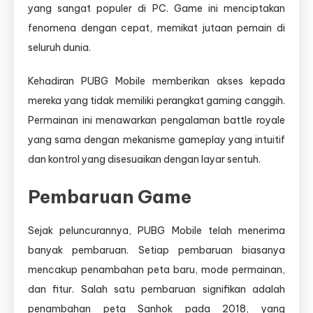
yang sangat populer di PC. Game ini menciptakan
fenomena dengan cepat, memikat jutaan pemain di
seluruh dunia.
Kehadiran PUBG Mobile memberikan akses kepada
mereka yang tidak memiliki perangkat gaming canggih.
Permainan ini menawarkan pengalaman battle royale
yang sama dengan mekanisme gameplay yang intuitif
dan kontrol yang disesuaikan dengan layar sentuh.
Pembaruan Game
Sejak peluncurannya, PUBG Mobile telah menerima
banyak pembaruan. Setiap pembaruan biasanya
mencakup penambahan peta baru, mode permainan,
dan fitur. Salah satu pembaruan signifikan adalah
penambahan peta Sanhok pada 2018, yang