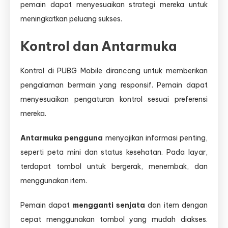
pemain dapat menyesuaikan strategi mereka untuk
meningkatkan peluang sukses.
Kontrol dan Antarmuka
Kontrol di PUBG Mobile dirancang untuk memberikan
pengalaman bermain yang responsif. Pemain dapat
menyesuaikan pengaturan kontrol sesuai preferensi
mereka.
Antarmuka pengguna
menyajikan informasi penting,
seperti peta mini dan status kesehatan. Pada layar,
terdapat tombol untuk bergerak, menembak, dan
menggunakan item.
Pemain dapat
mengganti senjata
dan item dengan
cepat menggunakan tombol yang mudah diakses.