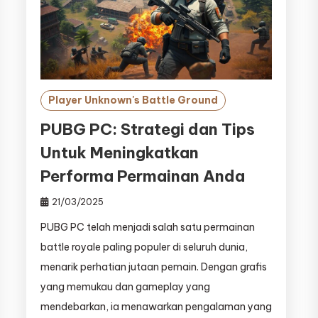
Player Unknown's Battle Ground
PUBG PC: Strategi dan Tips
Untuk Meningkatkan
Performa Permainan Anda
21/03/2025
PUBG PC telah menjadi salah satu permainan
battle royale paling populer di seluruh dunia,
menarik perhatian jutaan pemain. Dengan grafis
yang memukau dan gameplay yang
mendebarkan, ia menawarkan pengalaman yang