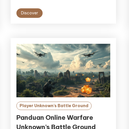
Discover
Player Unknown's Battle Ground
Panduan Online Warfare
Unknown’s Battle Ground