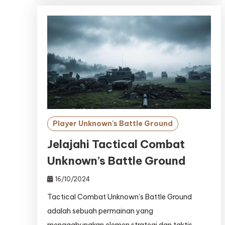
Player Unknown's Battle Ground
Jelajahi Tactical Combat
Unknown’s Battle Ground
16/10/2024
Tactical Combat Unknown’s Battle Ground
adalah sebuah permainan yang