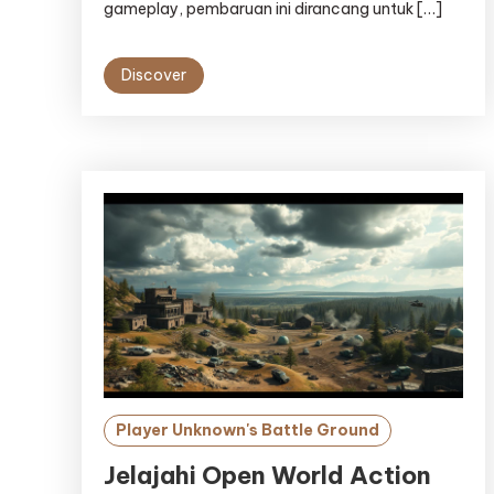
gameplay, pembaruan ini dirancang untuk […]
Discover
Player Unknown's Battle Ground
Jelajahi Open World Action