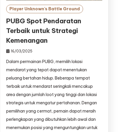
Player Unknown's Battle Ground
PUBG Spot Pendaratan
Terbaik untuk Strategi
Kemenangan
16/03/2025
Dalam permainan PUBG, memilih lokasi
mendarat yang tepat dapat menentukan
peluang bertahan hidup. Beberapa tempat
terbaik untuk mendarat seringkali mencakup
area dengan jumlah loot yang tinggi dan lokasi
strategis untuk mengatur pertahanan. Dengan
pemilihan yang cermat, pemain dapat meraih
perlengkapan yang dibutuhkan lebih awal dan
menemukan posisi yang menguntungkan untuk