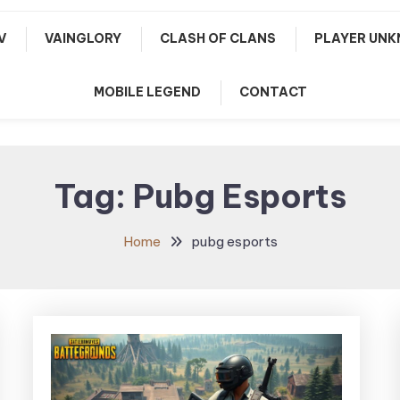
V
VAINGLORY
CLASH OF CLANS
PLAYER UNK
MOBILE LEGEND
CONTACT
Tag:
Pubg Esports
Home
pubg esports