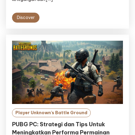
Discover
Player Unknown's Battle Ground
PUBG PC: Strategi dan Tips Untuk
Meningkatkan Performa Permainan