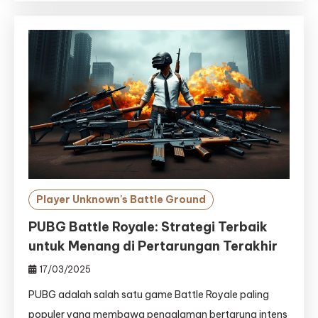
Player Unknown's Battle Ground
PUBG Battle Royale: Strategi Terbaik
untuk Menang di Pertarungan Terakhir
17/03/2025
PUBG adalah salah satu game Battle Royale paling
populer yang membawa pengalaman bertarung intens