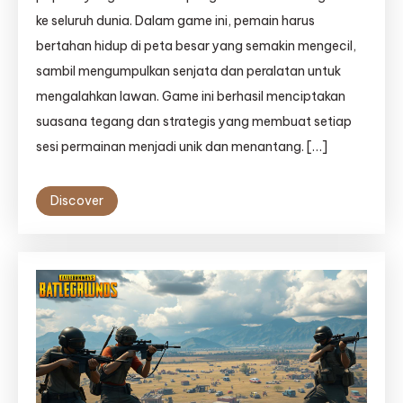
ke seluruh dunia. Dalam game ini, pemain harus
bertahan hidup di peta besar yang semakin mengecil,
sambil mengumpulkan senjata dan peralatan untuk
mengalahkan lawan. Game ini berhasil menciptakan
suasana tegang dan strategis yang membuat setiap
sesi permainan menjadi unik dan menantang. […]
Discover