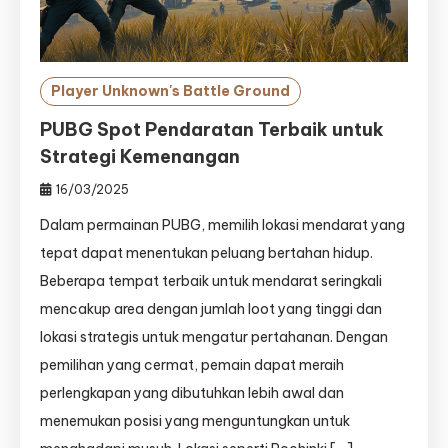
Player Unknown's Battle Ground
PUBG Spot Pendaratan Terbaik untuk
Strategi Kemenangan
16/03/2025
Dalam permainan PUBG, memilih lokasi mendarat yang
tepat dapat menentukan peluang bertahan hidup.
Beberapa tempat terbaik untuk mendarat seringkali
mencakup area dengan jumlah loot yang tinggi dan
lokasi strategis untuk mengatur pertahanan. Dengan
pemilihan yang cermat, pemain dapat meraih
perlengkapan yang dibutuhkan lebih awal dan
menemukan posisi yang menguntungkan untuk