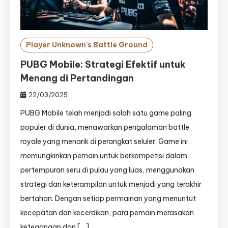
Player Unknown's Battle Ground
PUBG Mobile: Strategi Efektif untuk
Menang di Pertandingan
22/03/2025
PUBG Mobile telah menjadi salah satu game paling
populer di dunia, menawarkan pengalaman battle
royale yang menarik di perangkat seluler. Game ini
memungkinkan pemain untuk berkompetisi dalam
pertempuran seru di pulau yang luas, menggunakan
strategi dan keterampilan untuk menjadi yang terakhir
bertahan. Dengan setiap permainan yang menuntut
kecepatan dan kecerdikan, para pemain merasakan
ketegangan dan […]