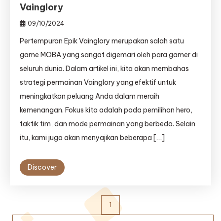
Vainglory
09/10/2024
Pertempuran Epik Vainglory merupakan salah satu
game MOBA yang sangat digemari oleh para gamer di
seluruh dunia. Dalam artikel ini, kita akan membahas
strategi permainan Vainglory yang efektif untuk
meningkatkan peluang Anda dalam meraih
kemenangan. Fokus kita adalah pada pemilihan hero,
taktik tim, dan mode permainan yang berbeda. Selain
itu, kami juga akan menyajikan beberapa […]
Discover
Posts
1