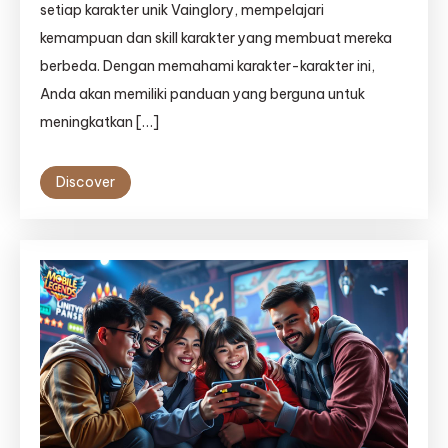
setiap karakter unik Vainglory, mempelajari
kemampuan dan skill karakter yang membuat mereka
berbeda. Dengan memahami karakter-karakter ini,
Anda akan memiliki panduan yang berguna untuk
meningkatkan […]
Discover