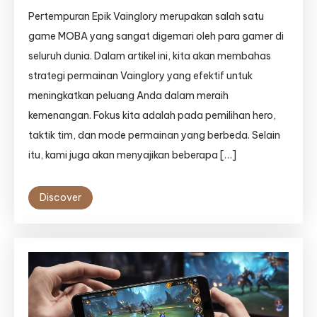
Pertempuran Epik Vainglory merupakan salah satu
game MOBA yang sangat digemari oleh para gamer di
seluruh dunia. Dalam artikel ini, kita akan membahas
strategi permainan Vainglory yang efektif untuk
meningkatkan peluang Anda dalam meraih
kemenangan. Fokus kita adalah pada pemilihan hero,
taktik tim, dan mode permainan yang berbeda. Selain
itu, kami juga akan menyajikan beberapa […]
Discover