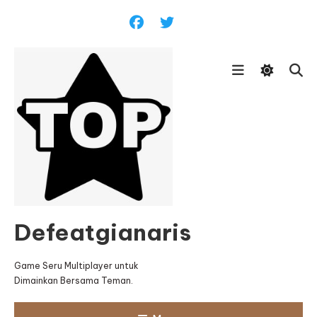
Skip
To
Content
Defeatgianaris
Game Seru Multiplayer untuk
Dimainkan Bersama Teman.