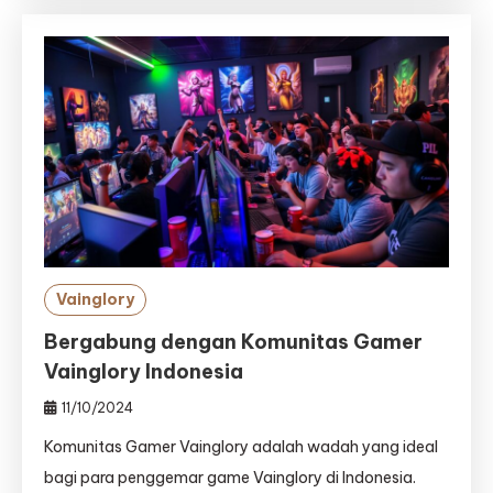
Vainglory
Bergabung dengan Komunitas Gamer
Vainglory Indonesia
11/10/2024
Komunitas Gamer Vainglory adalah wadah yang ideal
bagi para penggemar game Vainglory di Indonesia.