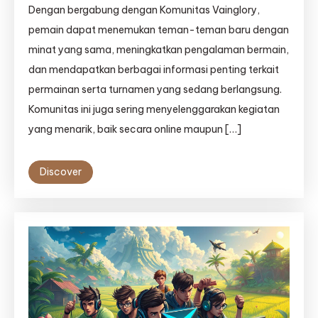
Dengan bergabung dengan Komunitas Vainglory,
pemain dapat menemukan teman-teman baru dengan
minat yang sama, meningkatkan pengalaman bermain,
dan mendapatkan berbagai informasi penting terkait
permainan serta turnamen yang sedang berlangsung.
Komunitas ini juga sering menyelenggarakan kegiatan
yang menarik, baik secara online maupun […]
Discover