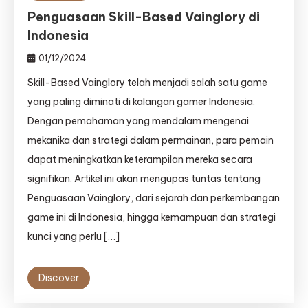
Penguasaan Skill-Based Vainglory di
Indonesia
01/12/2024
Skill-Based Vainglory telah menjadi salah satu game
yang paling diminati di kalangan gamer Indonesia.
Dengan pemahaman yang mendalam mengenai
mekanika dan strategi dalam permainan, para pemain
dapat meningkatkan keterampilan mereka secara
signifikan. Artikel ini akan mengupas tuntas tentang
Penguasaan Vainglory, dari sejarah dan perkembangan
game ini di Indonesia, hingga kemampuan dan strategi
kunci yang perlu […]
Discover