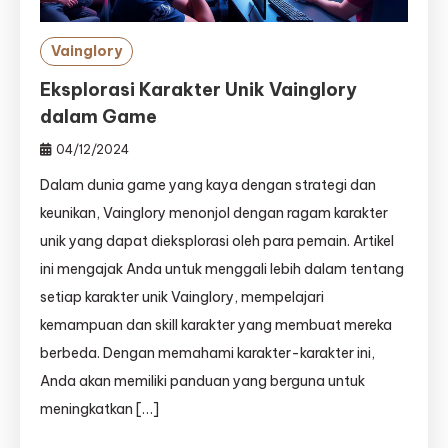
Vainglory
Eksplorasi Karakter Unik Vainglory
dalam Game
04/12/2024
Dalam dunia game yang kaya dengan strategi dan
keunikan, Vainglory menonjol dengan ragam karakter
unik yang dapat dieksplorasi oleh para pemain. Artikel
ini mengajak Anda untuk menggali lebih dalam tentang
setiap karakter unik Vainglory, mempelajari
kemampuan dan skill karakter yang membuat mereka
berbeda. Dengan memahami karakter-karakter ini,
Anda akan memiliki panduan yang berguna untuk
meningkatkan […]