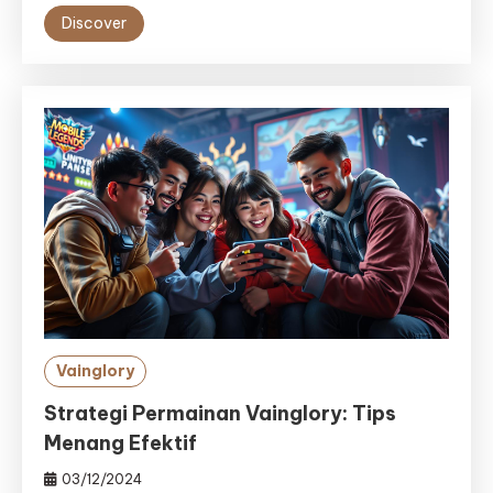
Discover
Vainglory
Strategi Permainan Vainglory: Tips
Menang Efektif
03/12/2024