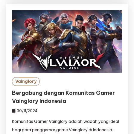
Vainglory
Bergabung dengan Komunitas Gamer
Vainglory Indonesia
30/11/2024
Komunitas Gamer Vainglory adalah wadah yang ideal
bagi para penggemar game Vainglory di Indonesia.