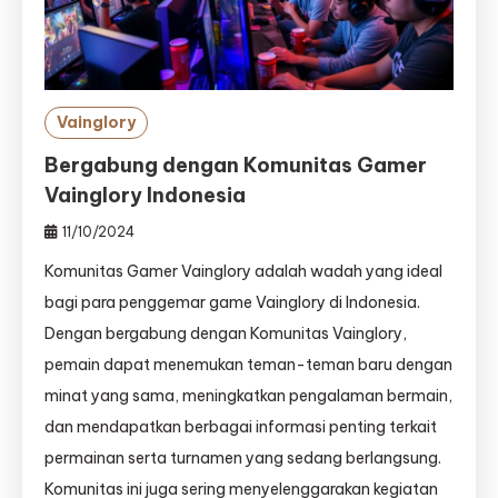
Vainglory
Bergabung dengan Komunitas Gamer
Vainglory Indonesia
11/10/2024
Komunitas Gamer Vainglory adalah wadah yang ideal
bagi para penggemar game Vainglory di Indonesia.
Dengan bergabung dengan Komunitas Vainglory,
pemain dapat menemukan teman-teman baru dengan
minat yang sama, meningkatkan pengalaman bermain,
dan mendapatkan berbagai informasi penting terkait
permainan serta turnamen yang sedang berlangsung.
Komunitas ini juga sering menyelenggarakan kegiatan