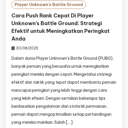
Player Unknown's Battle Ground
Cara Push Rank Cepat Di Player
Unknown’s Battle Ground: Strategi
Efektif untuk Meningkatkan Peringkat
Anda
30/08/2025
Dalam dunia Player Unknown’s Battle Ground (PUBG),
banyak pemain yang berusaha untuk meningkatkan
peringkat mereka dengan cepat. Mengetahui strategi
efektif dan taktik yang tepat dapat membantu pemain
mencapai peringkat yang lebih tinggi dengan cara
yang lebih efisien. Dengan sertakan beberapa tips
berdasarkan pengalaman dan statistik permainan,
pemain dapat mengoptimalkan setiap pertandingan
yang mereka mainkan. Salah […]