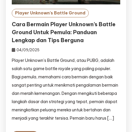
Player Unknown's Battle Ground
Cara Bermain Player Unknown’s Battle
Ground Untuk Pemula: Panduan
Lengkap dan Tips Berguna
04/09/2025
Player Unknown’s Battle Ground, atau PUBG, adalah
salah satu game battle royale yang paling populer.
Bagi pemula, memahami cara bermain dengan baik
sangat penting untuk menikmati pengalaman bermain
dan meraih kemenangan. Dengan mengikuti beberapa
langkah dasar dan strategi yang tepat, pemain dapat
meningkatkan peluang mereka untuk bertahan dan
menjadi yang terakhir tersisa. Pemain baru harus […]