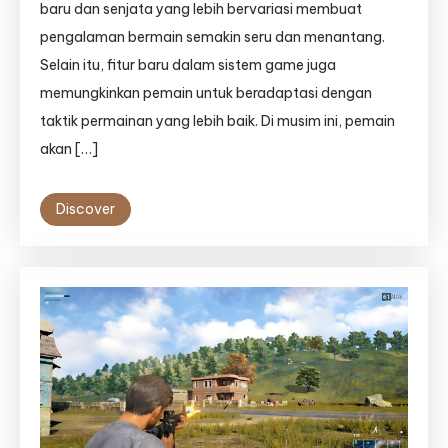
baru dan senjata yang lebih bervariasi membuat
pengalaman bermain semakin seru dan menantang.
Selain itu, fitur baru dalam sistem game juga
memungkinkan pemain untuk beradaptasi dengan
taktik permainan yang lebih baik. Di musim ini, pemain
akan […]
Discover