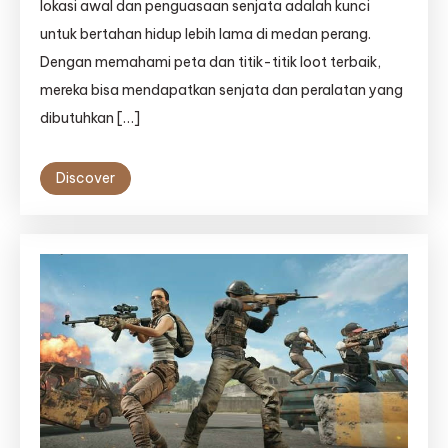
lokasi awal dan penguasaan senjata adalah kunci
untuk bertahan hidup lebih lama di medan perang.
Dengan memahami peta dan titik-titik loot terbaik,
mereka bisa mendapatkan senjata dan peralatan yang
dibutuhkan […]
Discover