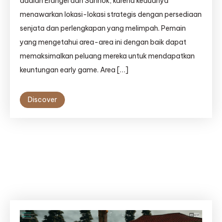
adalah Erangel dan Sanhok, karena keduanya
menawarkan lokasi-lokasi strategis dengan persediaan
senjata dan perlengkapan yang melimpah. Pemain
yang mengetahui area-area ini dengan baik dapat
memaksimalkan peluang mereka untuk mendapatkan
keuntungan early game. Area […]
Discover