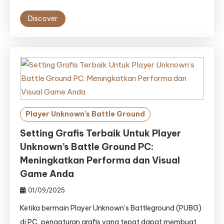
Discover
Player Unknown's Battle Ground
Setting Grafis Terbaik Untuk Player
Unknown’s Battle Ground PC:
Meningkatkan Performa dan Visual
Game Anda
01/09/2025
Ketika bermain Player Unknown’s Battleground (PUBG)
di PC, pengaturan grafis yang tepat dapat membuat