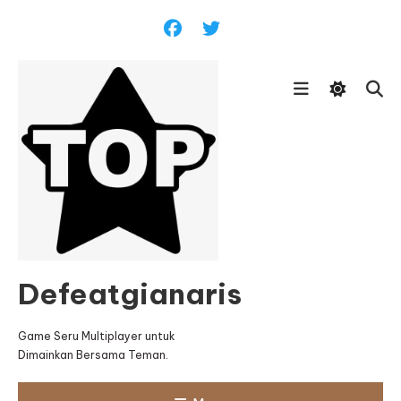
Skip
To
Content
Defeatgianaris
Game Seru Multiplayer untuk
Dimainkan Bersama Teman.