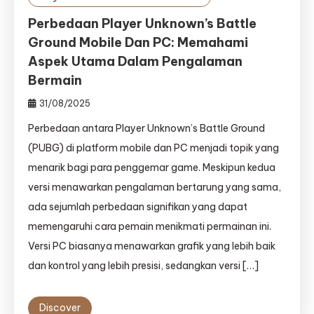
Perbedaan Player Unknown’s Battle
Ground Mobile Dan PC: Memahami
Aspek Utama Dalam Pengalaman
Bermain
31/08/2025
Perbedaan antara Player Unknown’s Battle Ground
(PUBG) di platform mobile dan PC menjadi topik yang
menarik bagi para penggemar game. Meskipun kedua
versi menawarkan pengalaman bertarung yang sama,
ada sejumlah perbedaan signifikan yang dapat
memengaruhi cara pemain menikmati permainan ini.
Versi PC biasanya menawarkan grafik yang lebih baik
dan kontrol yang lebih presisi, sedangkan versi […]
Discover