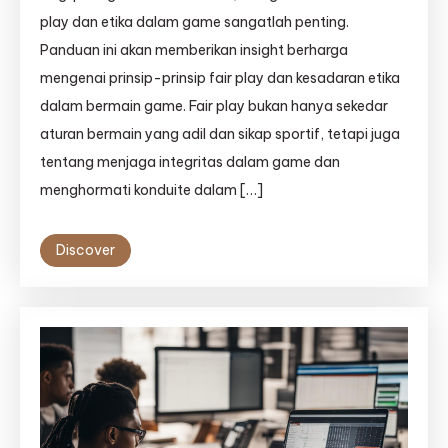
play dan etika dalam game sangatlah penting.
Panduan ini akan memberikan insight berharga
mengenai prinsip-prinsip fair play dan kesadaran etika
dalam bermain game. Fair play bukan hanya sekedar
aturan bermain yang adil dan sikap sportif, tetapi juga
tentang menjaga integritas dalam game dan
menghormati konduite dalam […]
Discover