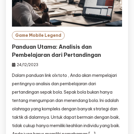
Game Mobile Legend
Panduan Utama: Analisis dan
Pembelajaran dari Pertandingan
24/12/2023
Dalam panduan link olxtoto , Anda akan mempelajari
pentingnya analisis dan pembelajaran dari
pertandingan sepak bola. Sepak bola bukan hanya
tentang mengumpan dan menendang bola. Ini adalah
olahraga yang kompleks dengan banyak strategi dan
taktik di dalamnya. Untuk dapat bermain dengan baik,
tidak cukup hanya memiliki keahlian individu yang baik.
Anda juga harus memiliki pemahaman […]