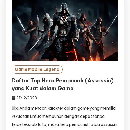
Game Mobile Legend
Daftar Top Hero Pembunuh (Assassin)
yang Kuat dalam Game
27/12/2023
Jika Anda mencari karakter dalam game yang memiliki
kekuatan untuk membunuh dengan cepat tanpa
terdeteksi olxtoto, maka hero pembunuh atau assassin