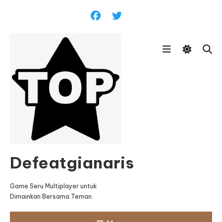
Skip
To
Content
Defeatgianaris
Game Seru Multiplayer untuk
Dimainkan Bersama Teman.