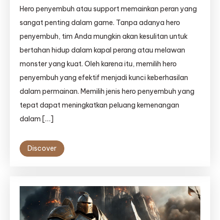
Hero penyembuh atau support memainkan peran yang
sangat penting dalam game. Tanpa adanya hero
penyembuh, tim Anda mungkin akan kesulitan untuk
bertahan hidup dalam kapal perang atau melawan
monster yang kuat. Oleh karena itu, memilih hero
penyembuh yang efektif menjadi kunci keberhasilan
dalam permainan. Memilih jenis hero penyembuh yang
tepat dapat meningkatkan peluang kemenangan
dalam […]
Discover