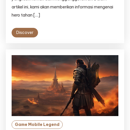
artikel ini, kami akan memberikan informasi mengenai
hero tahan […]
Discover
Game Mobile Legend