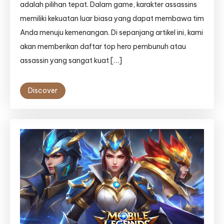
adalah pilihan tepat. Dalam game, karakter assassins
memiliki kekuatan luar biasa yang dapat membawa tim
Anda menuju kemenangan. Di sepanjang artikel ini, kami
akan memberikan daftar top hero pembunuh atau
assassin yang sangat kuat […]
Discover