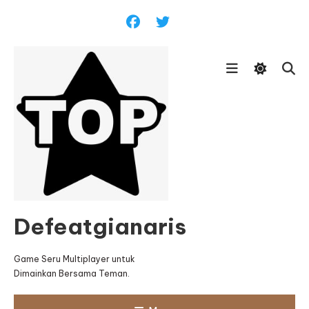
Skip
To
Content
Defeatgianaris
Game Seru Multiplayer untuk
Dimainkan Bersama Teman.