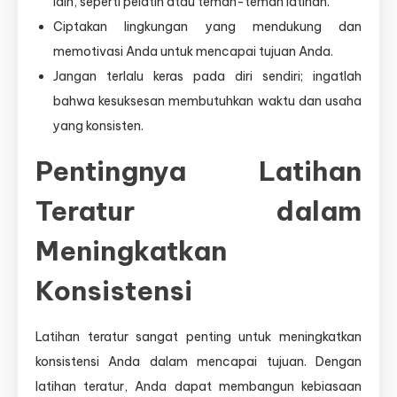
lain, seperti pelatih atau teman-teman latihan.
Ciptakan lingkungan yang mendukung dan
memotivasi Anda untuk mencapai tujuan Anda.
Jangan terlalu keras pada diri sendiri; ingatlah
bahwa kesuksesan membutuhkan waktu dan usaha
yang konsisten.
Pentingnya Latihan
Teratur dalam
Meningkatkan
Konsistensi
Latihan teratur sangat penting untuk meningkatkan
konsistensi Anda dalam mencapai tujuan. Dengan
latihan teratur, Anda dapat membangun kebiasaan