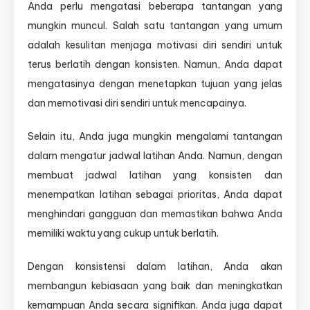
Anda perlu mengatasi beberapa tantangan yang
mungkin muncul. Salah satu tantangan yang umum
adalah kesulitan menjaga motivasi diri sendiri untuk
terus berlatih dengan konsisten. Namun, Anda dapat
mengatasinya dengan menetapkan tujuan yang jelas
dan memotivasi diri sendiri untuk mencapainya.
Selain itu, Anda juga mungkin mengalami tantangan
dalam mengatur jadwal latihan Anda. Namun, dengan
membuat jadwal latihan yang konsisten dan
menempatkan latihan sebagai prioritas, Anda dapat
menghindari gangguan dan memastikan bahwa Anda
memiliki waktu yang cukup untuk berlatih.
Dengan konsistensi dalam latihan, Anda akan
membangun kebiasaan yang baik dan meningkatkan
kemampuan Anda secara signifikan. Anda juga dapat