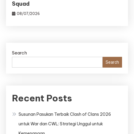
Squad
08/07/2026
Search
Search
Recent Posts
Susunan Pasukan Terbaik Clash of Clans 2026
untuk War dan CWL: Strategi Unggul untuk
Kemenangan