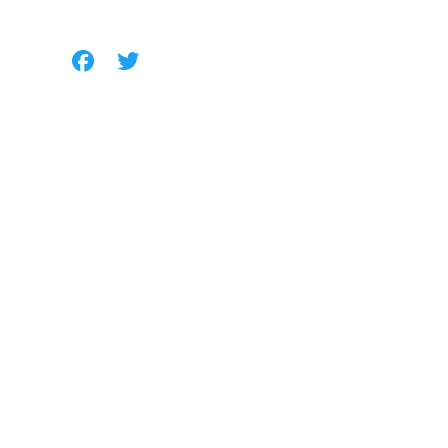
Skip
To
Content