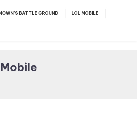
NOWN’S BATTLE GROUND
LOL MOBILE
Mobile