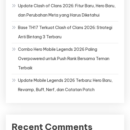
Update Clash of Clans 2026: Fitur Baru, Hero Baru,
dan Perubahan Meta yang Harus Diketahui
Base TH17 Terkuat Clash of Clans 2026: Strategi
Anti Bintang 3 Terbaru
Combo Hero Mobile Legends 2026 Paling
Overpowered untuk Push Rank Bersama Teman
Terbaik
Update Mobile Legends 2026 Terbaru: Hero Baru,
Revamp, Buff, Nerf, dan Catatan Patch
Recent Comments