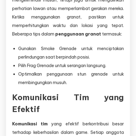
perhatian lawan atau memperlambat gerakan mereka.
Ketika menggunakan granat, pastikan untuk
memperhitungkan waktu dan lokasi yang tepat.
Beberapa tips dalam
penggunaan granat
termasuk:
Gunakan Smoke Grenade untuk menciptakan
perlindungan saat berpindah posisi.
Pilih Frag Grenade untuk serangan langsung.
Optimalkan penggunaan stun grenade untuk
membingungkan musuh.
Komunikasi Tim yang
Efektif
Komunikasi tim
yang efektif berkontribusi besar
terhadap keberhasilan dalam game. Setiap anggota