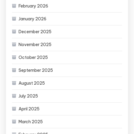
February 2026
January 2026
December 2025
November 2025
October 2025
September 2025
August 2025
July 2025
April 2025
March 2025