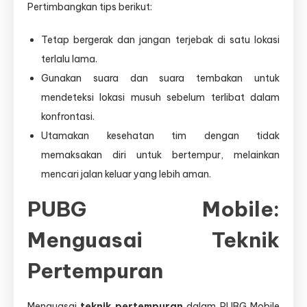
Pertimbangkan tips berikut:
Tetap bergerak dan jangan terjebak di satu lokasi
terlalu lama.
Gunakan suara dan suara tembakan untuk
mendeteksi lokasi musuh sebelum terlibat dalam
konfrontasi.
Utamakan kesehatan tim dengan tidak
memaksakan diri untuk bertempur, melainkan
mencari jalan keluar yang lebih aman.
PUBG Mobile:
Menguasai Teknik
Pertempuran
Menguasai
teknik pertempuran
dalam PUBG Mobile