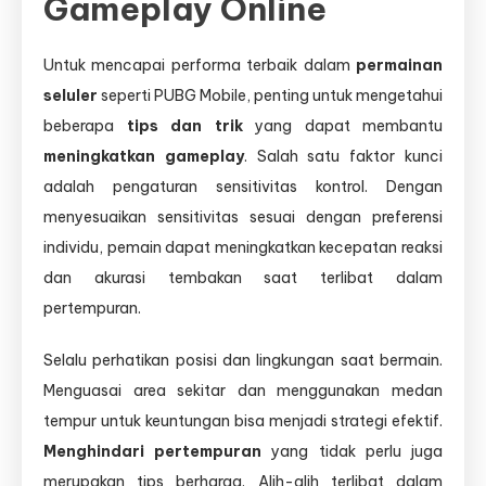
Gameplay Online
Untuk mencapai performa terbaik dalam
permainan
seluler
seperti PUBG Mobile, penting untuk mengetahui
beberapa
tips dan trik
yang dapat membantu
meningkatkan gameplay
. Salah satu faktor kunci
adalah pengaturan sensitivitas kontrol. Dengan
menyesuaikan sensitivitas sesuai dengan preferensi
individu, pemain dapat meningkatkan kecepatan reaksi
dan akurasi tembakan saat terlibat dalam
pertempuran.
Selalu perhatikan posisi dan lingkungan saat bermain.
Menguasai area sekitar dan menggunakan medan
tempur untuk keuntungan bisa menjadi strategi efektif.
Menghindari pertempuran
yang tidak perlu juga
merupakan tips berharga. Alih-alih terlibat dalam