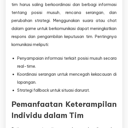
tim harus saling berkoordinasi dan berbagi informasi
tentang posisi musuh, rencana serangan, dan
perubahan strategi. Menggunakan suara atau chat
dalam game untuk berkomunikasi dapat meningkatkan
respons dan pengambilan keputusan tim. Pentingnya
komunikasi meliputi:
Penyampaian informasi terkait posisi musuh secara
real-time.
Koordinasi serangan untuk mencegah kekacauan di
lapangan.
Strategi fallback untuk situasi darurat.
Pemanfaatan Keterampilan
Individu dalam Tim