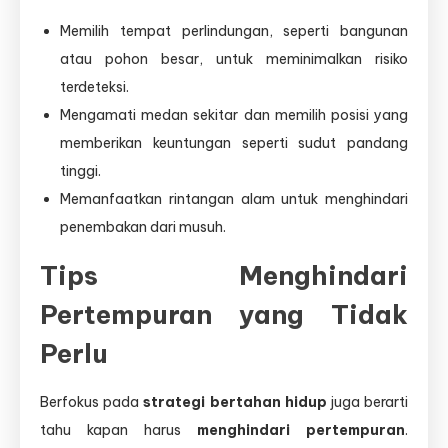
Memilih tempat perlindungan, seperti bangunan
atau pohon besar, untuk meminimalkan risiko
terdeteksi.
Mengamati medan sekitar dan memilih posisi yang
memberikan keuntungan seperti sudut pandang
tinggi.
Memanfaatkan rintangan alam untuk menghindari
penembakan dari musuh.
Tips Menghindari
Pertempuran yang Tidak
Perlu
Berfokus pada
strategi bertahan hidup
juga berarti
tahu kapan harus
menghindari pertempuran
.