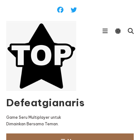
Skip
To
Content
Defeatgianaris
Game Seru Multiplayer untuk
Dimainkan Bersama Teman.