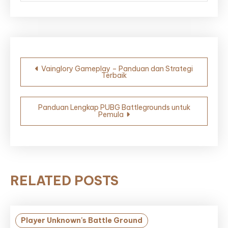
Post
Vainglory Gameplay – Panduan dan Strategi
Terbaik
navigation
Panduan Lengkap PUBG Battlegrounds untuk
Pemula
RELATED POSTS
Player Unknown's Battle Ground