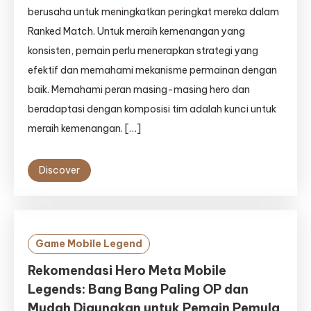
berusaha untuk meningkatkan peringkat mereka dalam
Ranked Match. Untuk meraih kemenangan yang
konsisten, pemain perlu menerapkan strategi yang
efektif dan memahami mekanisme permainan dengan
baik. Memahami peran masing-masing hero dan
beradaptasi dengan komposisi tim adalah kunci untuk
meraih kemenangan. […]
Discover
Game Mobile Legend
Rekomendasi Hero Meta Mobile
Legends: Bang Bang Paling OP dan
Mudah Digunakan untuk Pemain Pemula