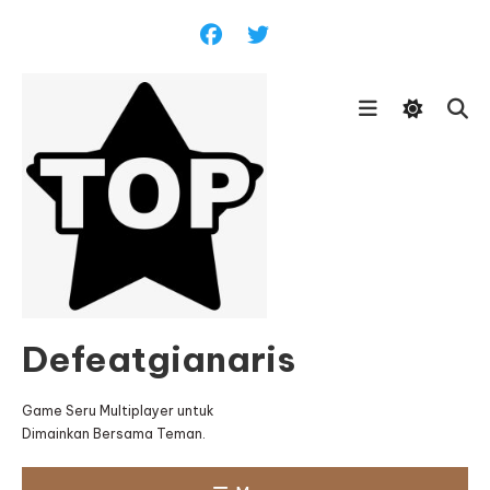
Skip
To
Content
Defeatgianaris
Game Seru Multiplayer untuk
Dimainkan Bersama Teman.