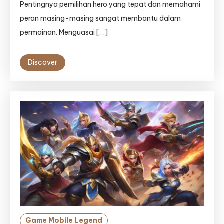
Pentingnya pemilihan hero yang tepat dan memahami
peran masing-masing sangat membantu dalam
permainan. Menguasai […]
Discover
Game Mobile Legend