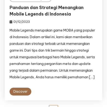
Panduan dan Strategi Menangkan
Mobile Legends di Indonesia
01/12/2023
Mobile Legends merupakan game MOBA yang populer
di Indonesia. Dalam artikel ini, kami akan memberikan
panduan dan strategi terbaik untuk memenangkan
game ini. Dari tips dan trik bermain hingga strategi
untuk menguasai berbagai hero Mobile Legends, serta
pemahaman tentang pergantian meta dan update
yang terjadi dalam permainan. Untuk memenangkan
Mobile Legends, Anda harus memiliki pemahaman […]
Discover