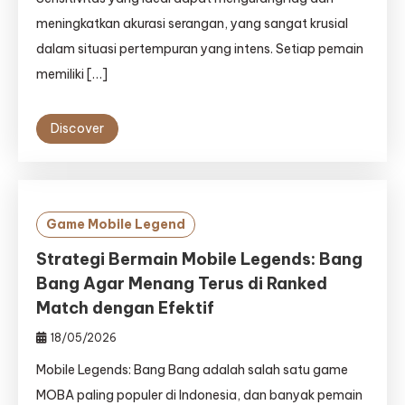
meningkatkan akurasi serangan, yang sangat krusial
dalam situasi pertempuran yang intens. Setiap pemain
memiliki […]
Discover
Game Mobile Legend
Strategi Bermain Mobile Legends: Bang
Bang Agar Menang Terus di Ranked
Match dengan Efektif
18/05/2026
Mobile Legends: Bang Bang adalah salah satu game
MOBA paling populer di Indonesia, dan banyak pemain