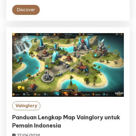
Discover
Vainglory
Panduan Lengkap Map Vainglory untuk
Pemain Indonesia
27/06/2024