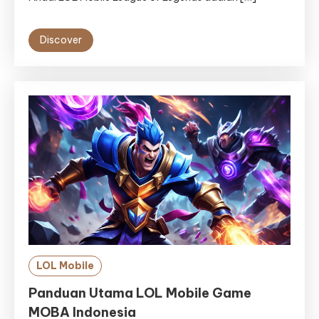
Discover
LOL Mobile
Panduan Utama LOL Mobile Game
MOBA Indonesia