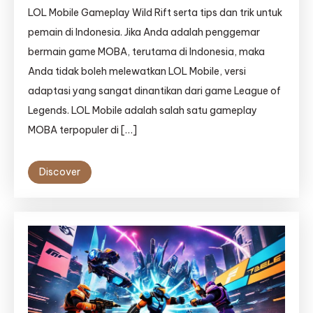
LOL Mobile Gameplay Wild Rift serta tips dan trik untuk
pemain di Indonesia. Jika Anda adalah penggemar
bermain game MOBA, terutama di Indonesia, maka
Anda tidak boleh melewatkan LOL Mobile, versi
adaptasi yang sangat dinantikan dari game League of
Legends. LOL Mobile adalah salah satu gameplay
MOBA terpopuler di […]
Discover