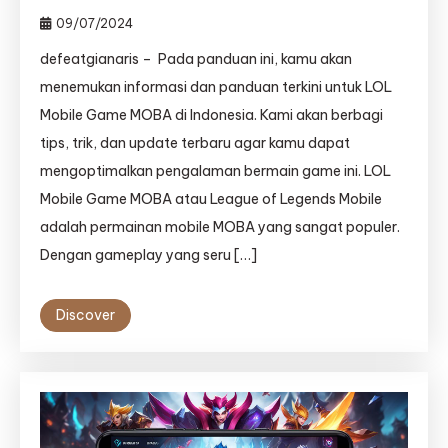
09/07/2024
defeatgianaris – Pada panduan ini, kamu akan
menemukan informasi dan panduan terkini untuk LOL
Mobile Game MOBA di Indonesia. Kami akan berbagi
tips, trik, dan update terbaru agar kamu dapat
mengoptimalkan pengalaman bermain game ini. LOL
Mobile Game MOBA atau League of Legends Mobile
adalah permainan mobile MOBA yang sangat populer.
Dengan gameplay yang seru […]
Discover