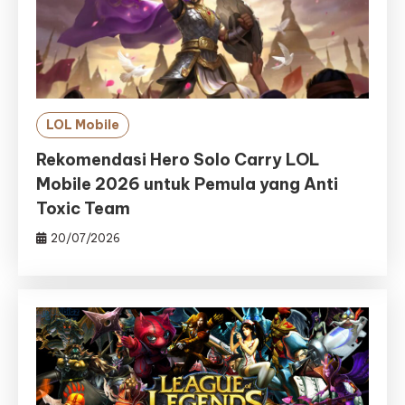
LOL Mobile
Rekomendasi Hero Solo Carry LOL
Mobile 2026 untuk Pemula yang Anti
Toxic Team
20/07/2026