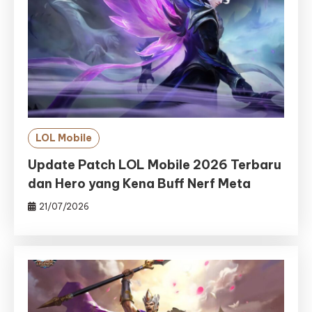
LOL Mobile
Update Patch LOL Mobile 2026 Terbaru
dan Hero yang Kena Buff Nerf Meta
21/07/2026