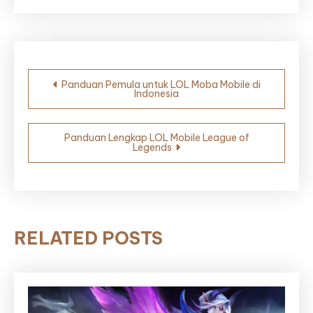
Post
Panduan Pemula untuk LOL Moba Mobile di
Indonesia
navigation
Panduan Lengkap LOL Mobile League of
Legends
RELATED POSTS