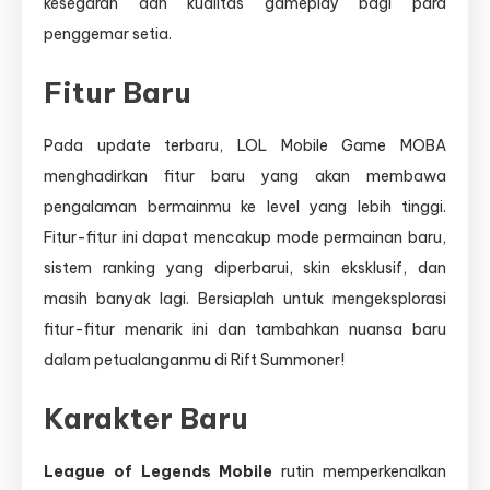
kesegaran dan kualitas gameplay bagi para
penggemar setia.
Fitur Baru
Pada update terbaru, LOL Mobile Game MOBA
menghadirkan fitur baru yang akan membawa
pengalaman bermainmu ke level yang lebih tinggi.
Fitur-fitur ini dapat mencakup mode permainan baru,
sistem ranking yang diperbarui, skin eksklusif, dan
masih banyak lagi. Bersiaplah untuk mengeksplorasi
fitur-fitur menarik ini dan tambahkan nuansa baru
dalam petualanganmu di Rift Summoner!
Karakter Baru
League of Legends Mobile
rutin memperkenalkan