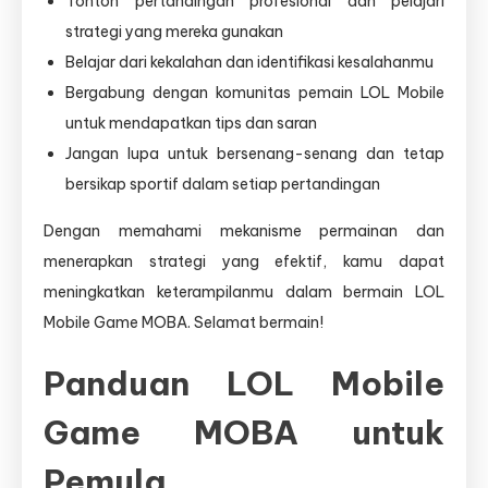
Tonton pertandingan profesional dan pelajari
strategi yang mereka gunakan
Belajar dari kekalahan dan identifikasi kesalahanmu
Bergabung dengan komunitas pemain LOL Mobile
untuk mendapatkan tips dan saran
Jangan lupa untuk bersenang-senang dan tetap
bersikap sportif dalam setiap pertandingan
Dengan memahami mekanisme permainan dan
menerapkan strategi yang efektif, kamu dapat
meningkatkan keterampilanmu dalam bermain LOL
Mobile Game MOBA. Selamat bermain!
Panduan LOL Mobile
Game MOBA untuk
Pemula