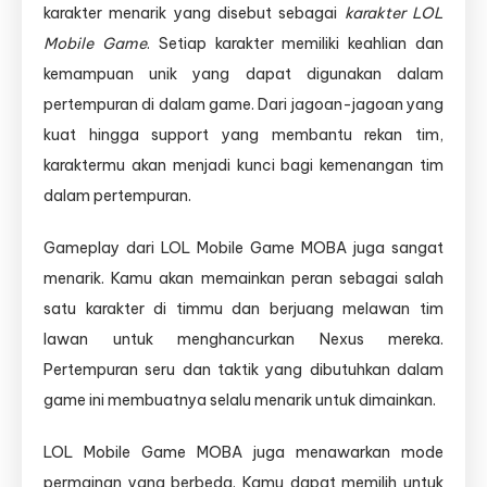
karakter menarik yang disebut sebagai
karakter LOL
Mobile Game
. Setiap karakter memiliki keahlian dan
kemampuan unik yang dapat digunakan dalam
pertempuran di dalam game. Dari jagoan-jagoan yang
kuat hingga support yang membantu rekan tim,
karaktermu akan menjadi kunci bagi kemenangan tim
dalam pertempuran.
Gameplay dari LOL Mobile Game MOBA juga sangat
menarik. Kamu akan memainkan peran sebagai salah
satu karakter di timmu dan berjuang melawan tim
lawan untuk menghancurkan Nexus mereka.
Pertempuran seru dan taktik yang dibutuhkan dalam
game ini membuatnya selalu menarik untuk dimainkan.
LOL Mobile Game MOBA juga menawarkan mode
permainan yang berbeda. Kamu dapat memilih untuk