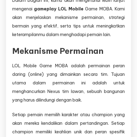
Dalam bagian ini, kamu akan mengetahui lebih lanjut
mengenai
gameplay LOL Mobile
Game MOBA. Kami
akan menjelaskan mekanisme permainan, strategi
bermain yang efektif, serta tips untuk meningkatkan
keterampilanmu dalam menghadapi pemain lain.
Mekanisme Permainan
LOL Mobile Game MOBA adalah permainan peran
daring (online) yang dimainkan secara tim. Tujuan
utama dalam permainan ini adalah untuk
menghancurkan Nexus tim lawan, sebuah bangunan
yang harus dilindungi dengan baik.
Setiap pemain memilih karakter atau champion yang
akan mereka kendalikan dalam pertandingan. Setiap
champion memiliki keahlian unik dan peran spesifik