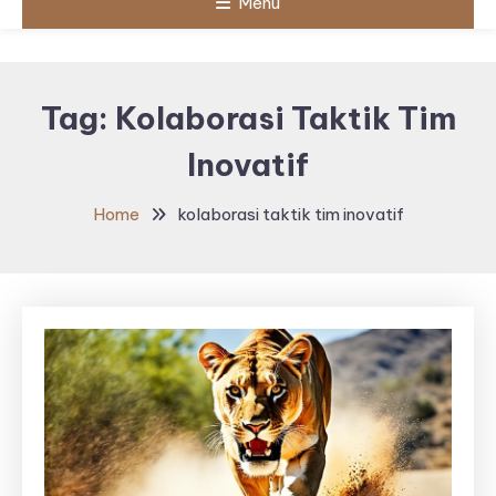
Menu
Tag:
Kolaborasi Taktik Tim
Inovatif
Home
kolaborasi taktik tim inovatif