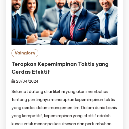
Vainglory
Terapkan Kepemimpinan Taktis yang
Cerdas Efektif
28/04/2024
Selamat datang di artikel ini yang akan membahas
tentang pentingnya menerapkan kepemimpinan taktis
yang cerdas dalam manajemen tim. Dalam dunia bisnis
yang kompetitif, kepemimpinan yang efektif adalah
kunci untuk mencapai kesuksesan dan pertumbuhan