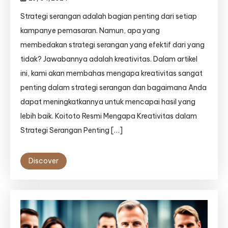
Strategi serangan adalah bagian penting dari setiap
kampanye pemasaran. Namun, apa yang
membedakan strategi serangan yang efektif dari yang
tidak? Jawabannya adalah kreativitas. Dalam artikel
ini, kami akan membahas mengapa kreativitas sangat
penting dalam strategi serangan dan bagaimana Anda
dapat meningkatkannya untuk mencapai hasil yang
lebih baik. Koitoto Resmi Mengapa Kreativitas dalam
Strategi Serangan Penting […]
Discover