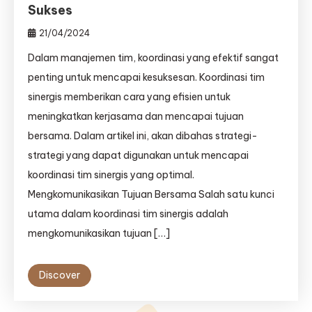
Sukses
21/04/2024
Dalam manajemen tim, koordinasi yang efektif sangat
penting untuk mencapai kesuksesan. Koordinasi tim
sinergis memberikan cara yang efisien untuk
meningkatkan kerjasama dan mencapai tujuan
bersama. Dalam artikel ini, akan dibahas strategi-
strategi yang dapat digunakan untuk mencapai
koordinasi tim sinergis yang optimal.
Mengkomunikasikan Tujuan Bersama Salah satu kunci
utama dalam koordinasi tim sinergis adalah
mengkomunikasikan tujuan […]
Discover