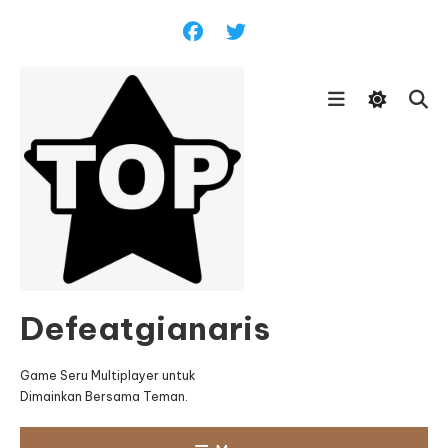
Skip
To
Content
Defeatgianaris
Game Seru Multiplayer untuk
Dimainkan Bersama Teman.