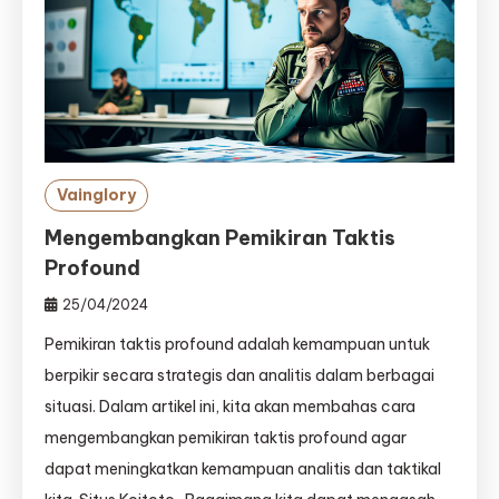
Vainglory
Mengembangkan Pemikiran Taktis
Profound
25/04/2024
Pemikiran taktis profound adalah kemampuan untuk
berpikir secara strategis dan analitis dalam berbagai
situasi. Dalam artikel ini, kita akan membahas cara
mengembangkan pemikiran taktis profound agar
dapat meningkatkan kemampuan analitis dan taktikal