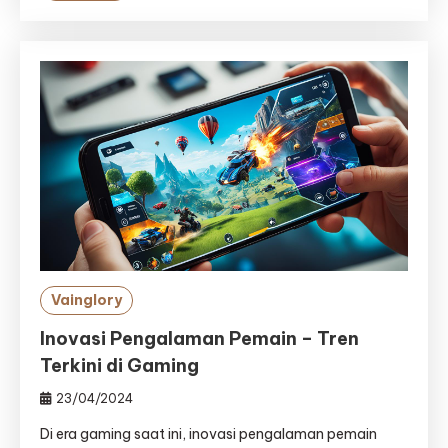
Vainglory
Inovasi Pengalaman Pemain – Tren
Terkini di Gaming
23/04/2024
Di era gaming saat ini, inovasi pengalaman pemain