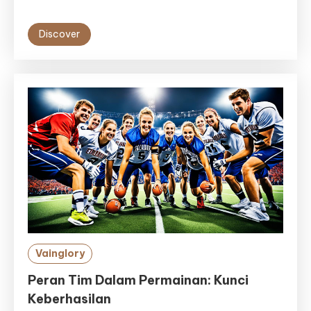
Discover
Vainglory
Peran Tim Dalam Permainan: Kunci
Keberhasilan