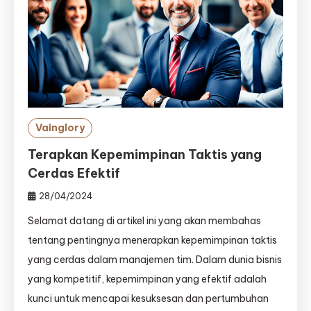
Vainglory
Terapkan Kepemimpinan Taktis yang
Cerdas Efektif
28/04/2024
Selamat datang di artikel ini yang akan membahas
tentang pentingnya menerapkan kepemimpinan taktis
yang cerdas dalam manajemen tim. Dalam dunia bisnis
yang kompetitif, kepemimpinan yang efektif adalah
kunci untuk mencapai kesuksesan dan pertumbuhan