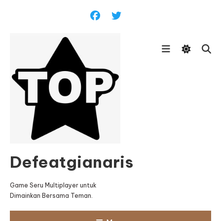
Skip
To
Content
Defeatgianaris
Game Seru Multiplayer untuk
Dimainkan Bersama Teman.