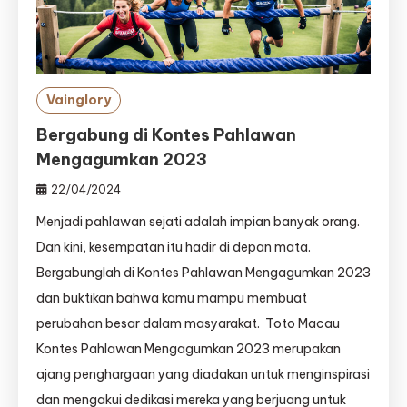
Vainglory
Bergabung di Kontes Pahlawan
Mengagumkan 2023
22/04/2024
Menjadi pahlawan sejati adalah impian banyak orang.
Dan kini, kesempatan itu hadir di depan mata.
Bergabunglah di Kontes Pahlawan Mengagumkan 2023
dan buktikan bahwa kamu mampu membuat
perubahan besar dalam masyarakat. Toto Macau
Kontes Pahlawan Mengagumkan 2023 merupakan
ajang penghargaan yang diadakan untuk menginspirasi
dan mengakui dedikasi mereka yang berjuang untuk