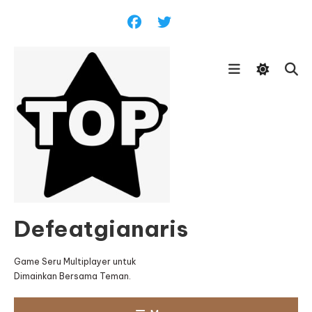
Skip
To
Content
Defeatgianaris
Game Seru Multiplayer untuk
Dimainkan Bersama Teman.