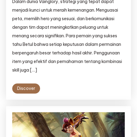
Dalam dunia Vainglory, strategi yang tepat dapat
menjadi kunci untuk meraih kemenangan. Menguasai
peta, memilih hero yang sesuai, dan berkomunikasi
dengan tim dapat meningkatkan peluang untuk
menang secara signifikan. Para pemain yang sukses
tahu Betul bahwa setiap keputusan dalam permainan
berpengaruh besar terhadap hasil akhir. Penggunaan
item yang efektif dan pemahaman tentang kombinasi
skill juga […]
Discover