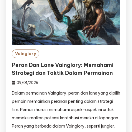
Vainglory
Peran Dan Lane Vainglory: Memahami
Strategi dan Taktik Dalam Permainan
09/01/2026
Dalam permainan Vainglory, peran dan lane yang dipilih
pemain memainkan peranan penting dalam strategi
tim. Pemain harus memahami aspek-aspek ini untuk
memaksimalkan potensi kontribusi mereka di lapangan.
Peran yang berbeda dalam Vainglory, seperti jungler,