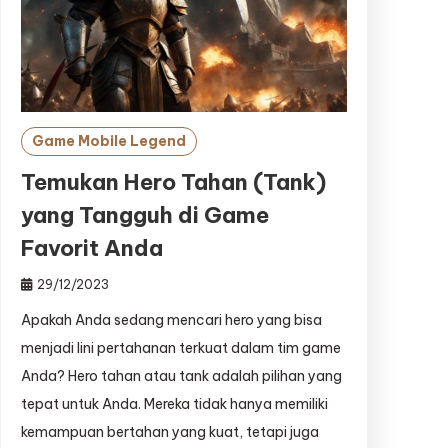
Game Mobile Legend
Temukan Hero Tahan (Tank)
yang Tangguh di Game
Favorit Anda
29/12/2023
Apakah Anda sedang mencari hero yang bisa
menjadi lini pertahanan terkuat dalam tim game
Anda? Hero tahan atau tank adalah pilihan yang
tepat untuk Anda. Mereka tidak hanya memiliki
kemampuan bertahan yang kuat, tetapi juga