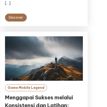
[…]
Discover
Game Mobile Legend
Menggapai Sukses melalui
Konsistensi dan Latihan: