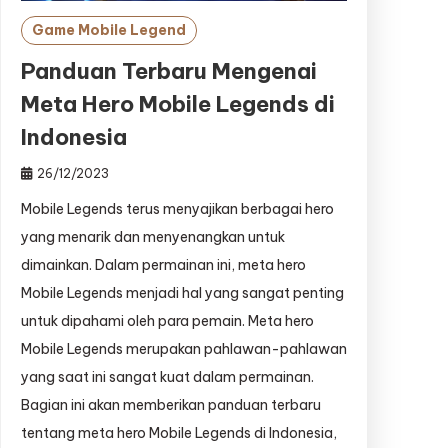
Game Mobile Legend
Panduan Terbaru Mengenai
Meta Hero Mobile Legends di
Indonesia
26/12/2023
Mobile Legends terus menyajikan berbagai hero
yang menarik dan menyenangkan untuk
dimainkan. Dalam permainan ini, meta hero
Mobile Legends menjadi hal yang sangat penting
untuk dipahami oleh para pemain. Meta hero
Mobile Legends merupakan pahlawan-pahlawan
yang saat ini sangat kuat dalam permainan.
Bagian ini akan memberikan panduan terbaru
tentang meta hero Mobile Legends di Indonesia,