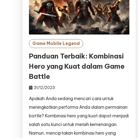
Game Mobile Legend
Panduan Terbaik: Kombinasi
Hero yang Kuat dalam Game
Battle
31/12/2023
Apakah Anda sedang mencari cara untuk
meningkatkan performa Anda dalam permainan
battle? Kombinasi hero yang kuat dapat menjadi
salah satu kunci untuk meraih kemenangan.
Namun, menciptakan kombinasi hero yang