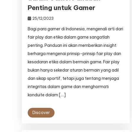
Penting untuk Gamer
25/12/2023
Bagi para gamer di Indonesia, mengenali arti dari
fair play dan etika dalam game sangatlah
penting. Panduan ini akan memberikan insight
berharga mengenai prinsip-prinsip fair play dan
kesadaran etika dalam bermain game. Fair play
bukan hanya sekedar aturan bermain yang adil
dan sikap sportif, tetapi juga tentang menjaga
integritas dalam game dan menghormati
konduite dalam […]
Discover