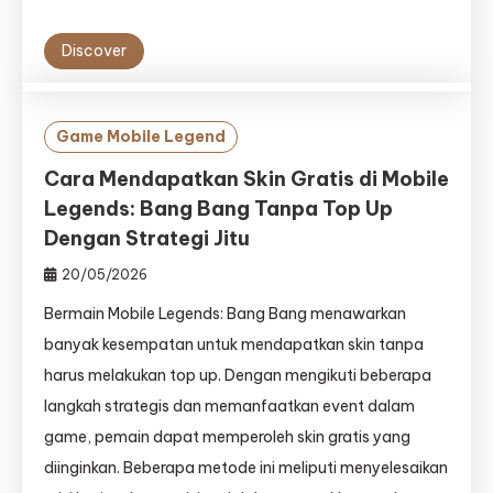
Discover
Game Mobile Legend
Cara Mendapatkan Skin Gratis di Mobile
Legends: Bang Bang Tanpa Top Up
Dengan Strategi Jitu
20/05/2026
Bermain Mobile Legends: Bang Bang menawarkan
banyak kesempatan untuk mendapatkan skin tanpa
harus melakukan top up. Dengan mengikuti beberapa
langkah strategis dan memanfaatkan event dalam
game, pemain dapat memperoleh skin gratis yang
diinginkan. Beberapa metode ini meliputi menyelesaikan