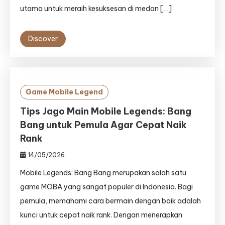
utama untuk meraih kesuksesan di medan […]
Discover
Game Mobile Legend
Tips Jago Main Mobile Legends: Bang
Bang untuk Pemula Agar Cepat Naik
Rank
14/05/2026
Mobile Legends: Bang Bang merupakan salah satu
game MOBA yang sangat populer di Indonesia. Bagi
pemula, memahami cara bermain dengan baik adalah
kunci untuk cepat naik rank. Dengan menerapkan