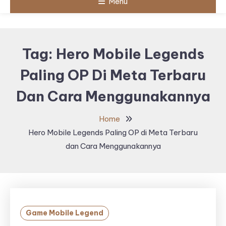
Menu
Tag:
Hero Mobile Legends
Paling OP Di Meta Terbaru
Dan Cara Menggunakannya
Home
Hero Mobile Legends Paling OP di Meta Terbaru
dan Cara Menggunakannya
Game Mobile Legend