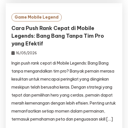
Game Mobile Legend
Cara Push Rank Cepat di Mobile
Legends: Bang Bang Tanpa Tim Pro
yang Efektif
16/05/2026
Ingin push rank cepat di Mobile Legends: Bang Bang
tanpa mengandalkan tim pro? Banyak pemain merasa
kesulitan untuk mencapai peringkat yang diinginkan
meskipun telah berusaha keras. Dengan strategi yang
tepat dan pemilihan hero yang cerdas, pemain dapat
meraih kemenangan dengan lebih efisien. Penting untuk
memanfaatkan setiap momen dalam permainan,
termasuk pemahaman peta dan penguasaan skill […]