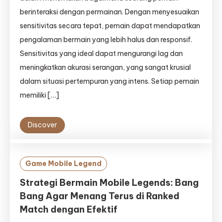
berinteraksi dengan permainan. Dengan menyesuaikan
sensitivitas secara tepat, pemain dapat mendapatkan
pengalaman bermain yang lebih halus dan responsif.
Sensitivitas yang ideal dapat mengurangi lag dan
meningkatkan akurasi serangan, yang sangat krusial
dalam situasi pertempuran yang intens. Setiap pemain
memiliki […]
Discover
Game Mobile Legend
Strategi Bermain Mobile Legends: Bang
Bang Agar Menang Terus di Ranked
Match dengan Efektif