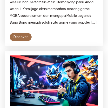
keseluruhan, serta fitur-fitur utama yang perlu Anda
ketahui. Kami juga akan membahas tentang game
MOBA secara umum dan mengapa Mobile Legends
Bang Bang menjadi salah satu game yang populer […]
Discover