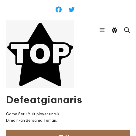
Skip
To
Content
Defeatgianaris
Game Seru Multiplayer untuk
Dimainkan Bersama Teman.