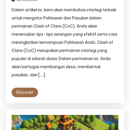
Dalam artikel ini, kami akan membahas strategi terbaik
untuk mengatur Pahlawan dan Pasukan dalam
permainan Clash of Clans (CoC). Anda akan
menemukan tips-tips serangan yang efektif serta cara
meningkatkan kemampuan Pahlawan Anda. Clash of
Clans (CoC) merupakan permainan strategi yang
populer di seluruh dunia. Dalam permainan ini, Anda
akan bertugas membangun desa, membentuk
pasukan, dan […]
Discover