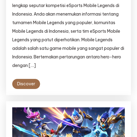
lengkap seputar kompetisi eSports Mobile Legends di
Indonesia. Anda akan menemukan informasi tentang
turnamen Mobile Legends yang populer, komunitas
Mobile Legends di Indonesia, serta tim eSports Mobile
Legends yang patut diperhatikan. Mobile Legends
adalah salah satu game mobile yang sangat populer di
Indonesia. Bertemakan pertarungan antara hero-hero
dengan […]
Discover