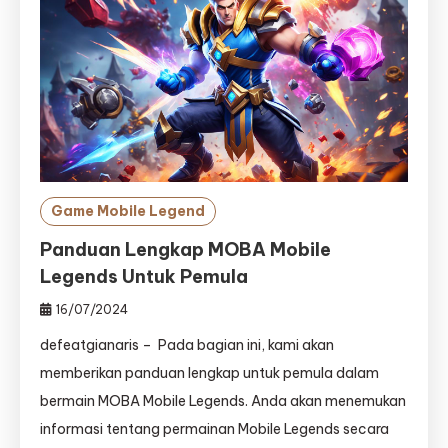
Game Mobile Legend
Panduan Lengkap MOBA Mobile
Legends Untuk Pemula
16/07/2024
defeatgianaris – Pada bagian ini, kami akan
memberikan panduan lengkap untuk pemula dalam
bermain MOBA Mobile Legends. Anda akan menemukan
informasi tentang permainan Mobile Legends secara