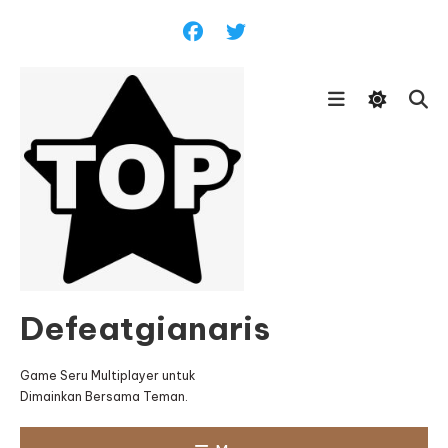
Skip
To
Content
Defeatgianaris
Game Seru Multiplayer untuk
Dimainkan Bersama Teman.