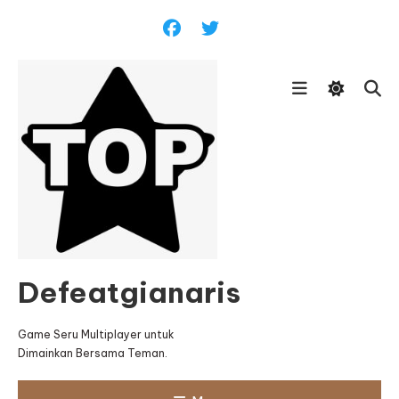
Skip
To
Content
Defeatgianaris
Game Seru Multiplayer untuk
Dimainkan Bersama Teman.