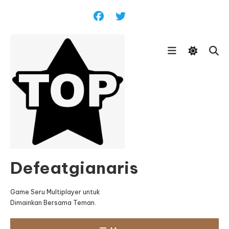
Skip
To
Content
Defeatgianaris
Game Seru Multiplayer untuk
Dimainkan Bersama Teman.