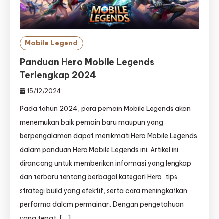
Mobile Legend
Panduan Hero Mobile Legends
Terlengkap 2024
15/12/2024
Pada tahun 2024, para pemain Mobile Legends akan
menemukan baik pemain baru maupun yang
berpengalaman dapat menikmati Hero Mobile Legends
dalam panduan Hero Mobile Legends ini. Artikel ini
dirancang untuk memberikan informasi yang lengkap
dan terbaru tentang berbagai kategori Hero, tips
strategi build yang efektif, serta cara meningkatkan
performa dalam permainan. Dengan pengetahuan
yang tepat, […]