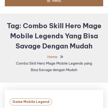
Menu
Tag:
Combo Skill Hero Mage
Mobile Legends Yang Bisa
Savage Dengan Mudah
Home
Combo Skill Hero Mage Mobile Legends yang
Bisa Savage dengan Mudah
Game Mobile Legend