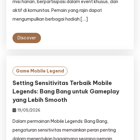
misi harian, berpartisipasi dalam event khusus, dan
aktif di komunitas. Pemain yang rajin dapat
mengumpulkan berbagai hadiah […]
Discover
Game Mobile Legend
Setting Sensitivitas Terbaik Mobile
Legends: Bang Bang untuk Gameplay
yang Lebih Smooth
19/05/2026
Dalam permainan Mobile Legends: Bang Bang,
pengaturan sensitivitas memainkan peran penting
dalam menentukan bagaimana seorang pemain