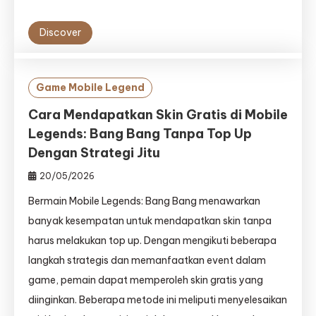
Discover
Game Mobile Legend
Cara Mendapatkan Skin Gratis di Mobile
Legends: Bang Bang Tanpa Top Up
Dengan Strategi Jitu
20/05/2026
Bermain Mobile Legends: Bang Bang menawarkan
banyak kesempatan untuk mendapatkan skin tanpa
harus melakukan top up. Dengan mengikuti beberapa
langkah strategis dan memanfaatkan event dalam
game, pemain dapat memperoleh skin gratis yang
diinginkan. Beberapa metode ini meliputi menyelesaikan