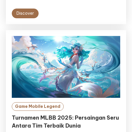
Discover
Game Mobile Legend
Turnamen MLBB 2025: Persaingan Seru
Antara Tim Terbaik Dunia