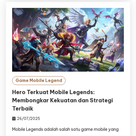
Game Mobile Legend
Hero Terkuat Mobile Legends:
Membongkar Kekuatan dan Strategi
Terbaik
26/07/2025
Mobile Legends adalah salah satu game mobile yang