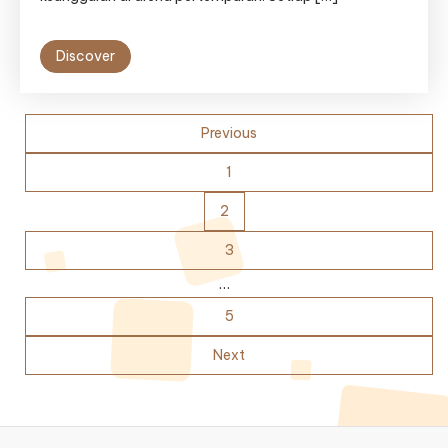
Discover
Posts
Previous
pagination
1
2
3
…
5
Next