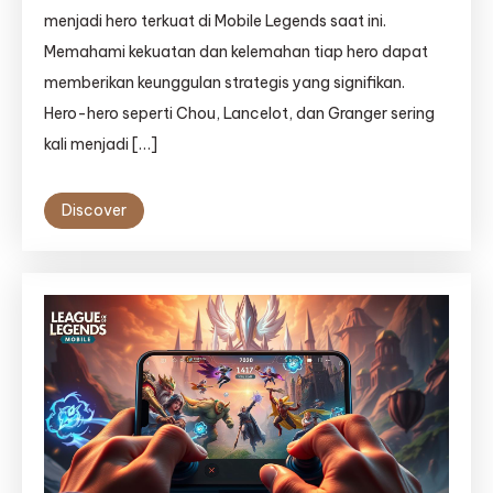
menjadi hero terkuat di Mobile Legends saat ini.
Memahami kekuatan dan kelemahan tiap hero dapat
memberikan keunggulan strategis yang signifikan.
Hero-hero seperti Chou, Lancelot, dan Granger sering
kali menjadi […]
Discover