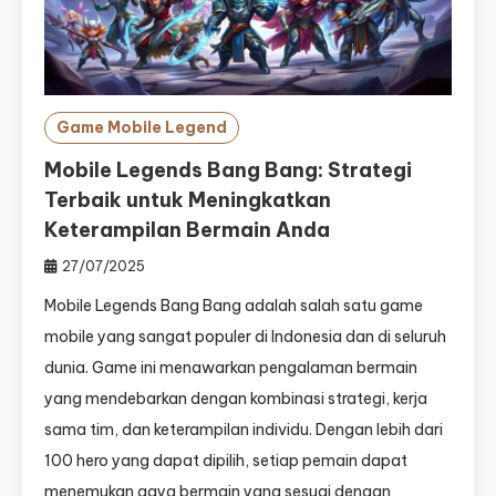
Game Mobile Legend
Mobile Legends Bang Bang: Strategi
Terbaik untuk Meningkatkan
Keterampilan Bermain Anda
27/07/2025
Mobile Legends Bang Bang adalah salah satu game
mobile yang sangat populer di Indonesia dan di seluruh
dunia. Game ini menawarkan pengalaman bermain
yang mendebarkan dengan kombinasi strategi, kerja
sama tim, dan keterampilan individu. Dengan lebih dari
100 hero yang dapat dipilih, setiap pemain dapat
menemukan gaya bermain yang sesuai dengan