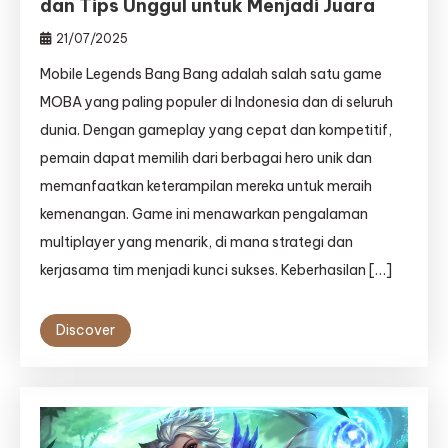
dan Tips Unggul untuk Menjadi Juara
21/07/2025
Mobile Legends Bang Bang adalah salah satu game
MOBA yang paling populer di Indonesia dan di seluruh
dunia. Dengan gameplay yang cepat dan kompetitif,
pemain dapat memilih dari berbagai hero unik dan
memanfaatkan keterampilan mereka untuk meraih
kemenangan. Game ini menawarkan pengalaman
multiplayer yang menarik, di mana strategi dan
kerjasama tim menjadi kunci sukses. Keberhasilan […]
Discover