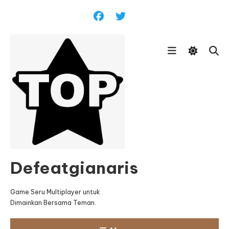
Skip
To
Content
Defeatgianaris
Game Seru Multiplayer untuk
Dimainkan Bersama Teman.