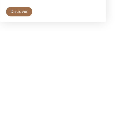
Discover