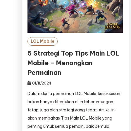
LOL Mobile
5 Strategi Top Tips Main LOL
Mobile – Menangkan
Permainan
01/11/2024
Dalam dunia permainan LOL Mobile, kesuksesan
bukan hanya ditentukan oleh keberuntungan,
tetapi juga oleh strategi yang tepat. Artikel ini
akan membahas Tips Main LOL Mobile yang
penting untuk semua pemain, baik pemula