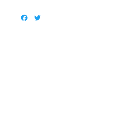
Skip
To
Content