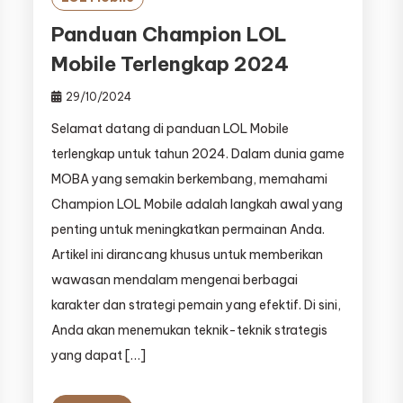
Panduan Champion LOL
Mobile Terlengkap 2024
29/10/2024
Selamat datang di panduan LOL Mobile
terlengkap untuk tahun 2024. Dalam dunia game
MOBA yang semakin berkembang, memahami
Champion LOL Mobile adalah langkah awal yang
penting untuk meningkatkan permainan Anda.
Artikel ini dirancang khusus untuk memberikan
wawasan mendalam mengenai berbagai
karakter dan strategi pemain yang efektif. Di sini,
Anda akan menemukan teknik-teknik strategis
yang dapat […]