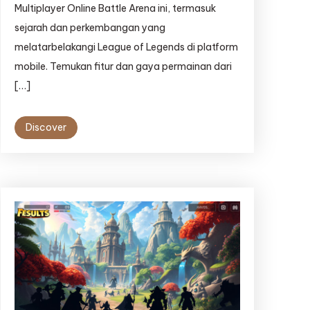
Multiplayer Online Battle Arena ini, termasuk
sejarah dan perkembangan yang
melatarbelakangi League of Legends di platform
mobile. Temukan fitur dan gaya permainan dari
[…]
Discover