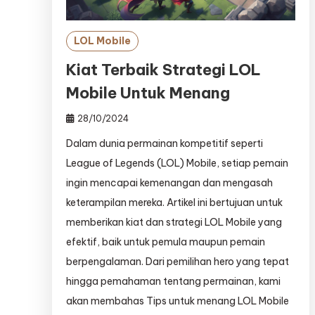
LOL Mobile
Kiat Terbaik Strategi LOL
Mobile Untuk Menang
28/10/2024
Dalam dunia permainan kompetitif seperti
League of Legends (LOL) Mobile, setiap pemain
ingin mencapai kemenangan dan mengasah
keterampilan mereka. Artikel ini bertujuan untuk
memberikan kiat dan strategi LOL Mobile yang
efektif, baik untuk pemula maupun pemain
berpengalaman. Dari pemilihan hero yang tepat
hingga pemahaman tentang permainan, kami
akan membahas Tips untuk menang LOL Mobile