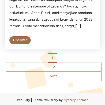
dan Daftar Skin League of Legends? Jika ya, maka
artikel ini untu Anda! Di sini, kami menyajikan panduan
lengkap tentang skins League of Legends tahun 2023,
termasuk cara mendapatkan skins, harga, […]
Discover
Posts
1
pagination
2
Next
WP Diary
|
Theme: wp-diary by
Mystery Themes
.