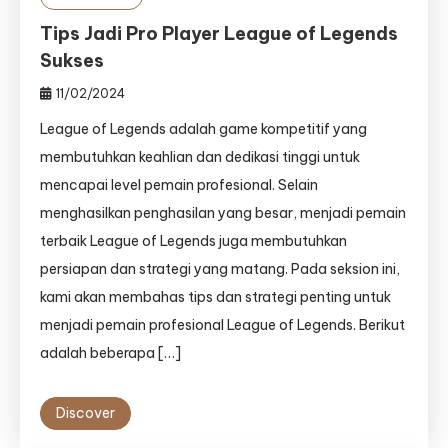
Tips Jadi Pro Player League of Legends
Sukses
11/02/2024
League of Legends adalah game kompetitif yang
membutuhkan keahlian dan dedikasi tinggi untuk
mencapai level pemain profesional. Selain
menghasilkan penghasilan yang besar, menjadi pemain
terbaik League of Legends juga membutuhkan
persiapan dan strategi yang matang. Pada seksion ini,
kami akan membahas tips dan strategi penting untuk
menjadi pemain profesional League of Legends. Berikut
adalah beberapa […]
Discover