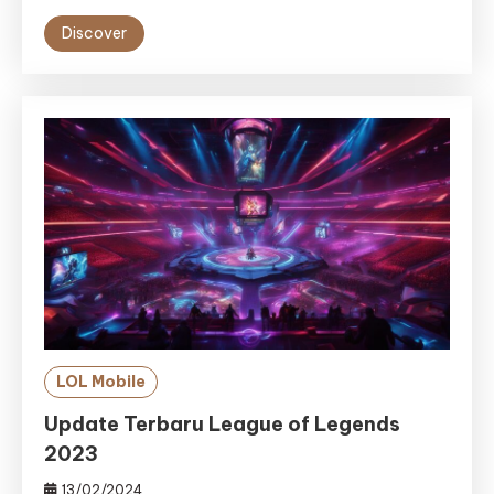
Discover
LOL Mobile
Update Terbaru League of Legends
2023
13/02/2024