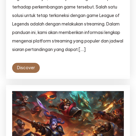
terhadap perkembangan game tersebut. Salah satu
solusi untuk tetap terkoneksi dengan game League of
Legends adalah dengan melakukan streaming. Dalam
panduan ini, kami akan memberikan informasi lengkap
mengenai platform streaming yang populer dan jadwal
siaran pertandingan yang dapat […]
Discover