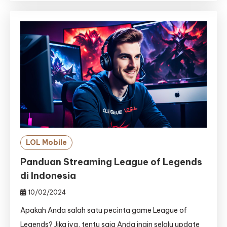
LOL Mobile
Panduan Streaming League of Legends
di Indonesia
10/02/2024
Apakah Anda salah satu pecinta game League of
Legends? Jika iya, tentu saja Anda ingin selalu update