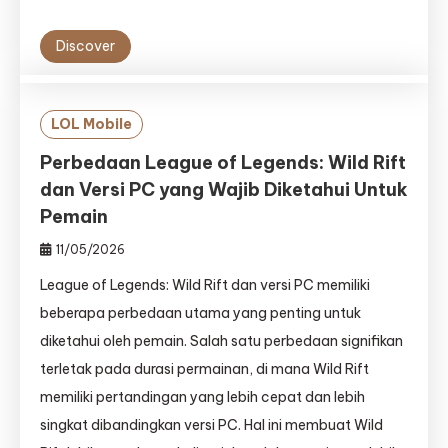
Discover
LOL Mobile
Perbedaan League of Legends: Wild Rift
dan Versi PC yang Wajib Diketahui Untuk
Pemain
11/05/2026
League of Legends: Wild Rift dan versi PC memiliki
beberapa perbedaan utama yang penting untuk
diketahui oleh pemain. Salah satu perbedaan signifikan
terletak pada durasi permainan, di mana Wild Rift
memiliki pertandingan yang lebih cepat dan lebih
singkat dibandingkan versi PC. Hal ini membuat Wild