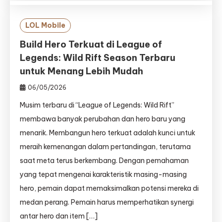
LOL Mobile
Build Hero Terkuat di League of
Legends: Wild Rift Season Terbaru
untuk Menang Lebih Mudah
06/05/2026
Musim terbaru di “League of Legends: Wild Rift”
membawa banyak perubahan dan hero baru yang
menarik. Membangun hero terkuat adalah kunci untuk
meraih kemenangan dalam pertandingan, terutama
saat meta terus berkembang. Dengan pemahaman
yang tepat mengenai karakteristik masing-masing
hero, pemain dapat memaksimalkan potensi mereka di
medan perang. Pemain harus memperhatikan synergi
antar hero dan item […]