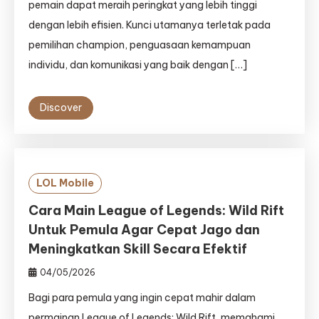
pemain dapat meraih peringkat yang lebih tinggi
dengan lebih efisien. Kunci utamanya terletak pada
pemilihan champion, penguasaan kemampuan
individu, dan komunikasi yang baik dengan […]
Discover
LOL Mobile
Cara Main League of Legends: Wild Rift
Untuk Pemula Agar Cepat Jago dan
Meningkatkan Skill Secara Efektif
04/05/2026
Bagi para pemula yang ingin cepat mahir dalam
permainan League of Legends: Wild Rift, memahami