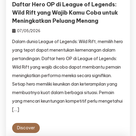
Daftar Hero OP di League of Legends:
Wild Rift yang Wajib Kamu Coba untuk
Meningkatkan Peluang Menang
07/05/2026
Dalam dunia League of Legends: Wild Rift, memilih hero
yang tepat dapat menentukan kemenangan dalam
pertandingan. Daftar hero OP di League of Legends:
Wild Rift yang wajib dicoba dapat membantu pemain
meningkatkan performa mereka secara signifikan.
Setiap hero memiliki keunikan dan keterampilan yang
membuatnya kuat dalam berbagai situasi. Pemain
yang mencari keuntungan kompetitif perlu mengetahui
[…]
Discover