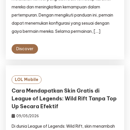
mereka dan meningkatkan kemampuan dalam
pertempuran. Dengan mengikuti panduan ini, pemain
dapat menemukan konfigurasi yang sesuai dengan
gaya bermain mereka. Selama permainan, […]
Discover
LOL Mobile
Cara Mendapatkan Skin Gratis di
League of Legends: Wild Rift Tanpa Top
Up Secara Efektif
09/05/2026
Di dunia League of Legends: Wild Rift, skin menambah